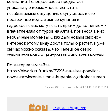
компании. Телецкое озеро предлагает
уникальную возможность испытать
незабываемые ощущения, окунувшись в его
прозрачные воды. Зимние купания в
гидрокостюмах могут стать ярким дополнением к
впечатлениям от туров на Алтай, привнося в них
необычные моменты. С каждым новым сезоном
интерес к этому виду досуга только растет, и уже
сейчас можно сказать, что Телецкое озеро
становится новым центром зимних активностей.
По материалам сайта:
https://biwork.ru/turizm/75596-na-altae-poavilos-
novoe-razvlecenie-zimnie-kupania-v-gidrokostumah
Реклама ООО «Пресса-Бийск»ОГРН:1062204039864
Кирилл Андреев