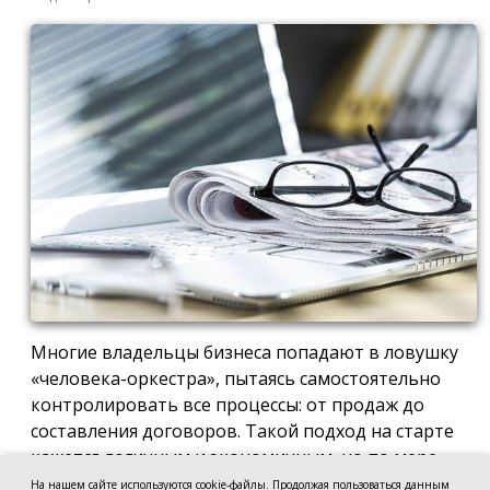
Многие владельцы бизнеса попадают в ловушку
«человека-оркестра», пытаясь самостоятельно
контролировать все процессы: от продаж до
составления договоров. Такой подход на старте
кажется логичным и экономичным, но по мере
роста компании он неизбежно становится
На нашем сайте используются cookie-файлы. Продолжая пользоваться данным