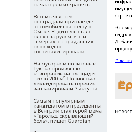
инфрас
начал громко храпеть
имущес
строит
Восемь человек
пострадали при наезде
автомобиля на толпу в
Эта ме
Омске. Водителю стало
гидроу
плохо за рулём, его и
семерых пострадавших
Добави
пешеходов
предпр
госпитализировали
#экон
На мусорном полигоне в
Гуково произошло
возгорание на площади
около 200 м². Полностью
ликвидировать горение
запланировали 7 августа
Самым популярным
кандидатом в президенты
в Венгрии стал герой мема
Новост
«Гарольд, скрывающий
боль», пишет Guardian