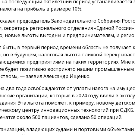
 на последующий пятилетний период устанавливается 
 налога на прибыль в размере 10%.
ссказал председатель Законодательного Собрания Рост
и, секретарь регионального отделения «Единой России»
, новые льготы выгодны и предпринимателям, и регио
 быть, в первый период времени область не получает 
, но в будущем, налоговая льгота с лихвой перекрывае
ающимися предприятиями на таких территориях. Мне ка
е будет позитивно воспринято нашим промышленным
ством», — заявил Александр Ищенко.
на два года освобождаются от уплаты налога на имуще
нские организации, которые в 2024 году ввели в эксп
здания. Эта льгота поможет, к примеру, новому детско
ическому центру инновационных технологий при ОДКБ. 
лечатся около 500 пациентов, сделано 50 операций.
ганизаций, владеющих судами и портовыми объектами