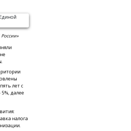
 России»
иняли
оне
.
рритории
новлены
пять лет с
 5%, далее
вития:
тавка налога
анизации.