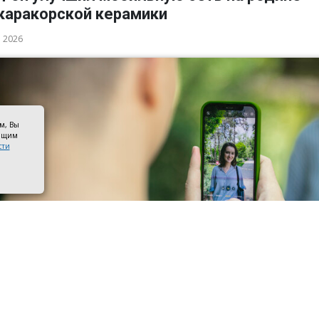
каракорской керамики
а 2026
ом, Вы
оящим
сти