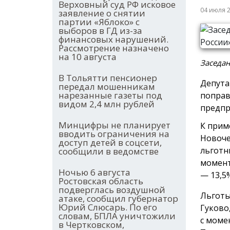
Верховный суд РФ исковое
04 июля 
заявление о снятии
партии «Яблоко» с
выборов в ГД из-за
финансовых нарушений.
Рассмотрение назначено
на 10 августа
Заседан
В Тольятти пенсионер
Депута
передал мошенникам
нарезанные газеты под
поправ
видом 2,4 млн рублей
предпр
Минцифры не планирует
К прим
вводить ограничения на
Новоче
доступ детей в соцсети,
льготн
сообщили в ведомстве
момент
Ночью 6 августа
— 13,5
Ростовская область
подверглась воздушной
Льготы
атаке, сообщил губернатор
Юрий Слюсарь. По его
Гуково
словам, БПЛА уничтожили
с моме
в Чертковском,