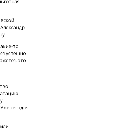
льготная
овской
 Александр
ну.
какие-то
тся успешно
жется, это
ство
луатацию
му
Уже сегодня
 или