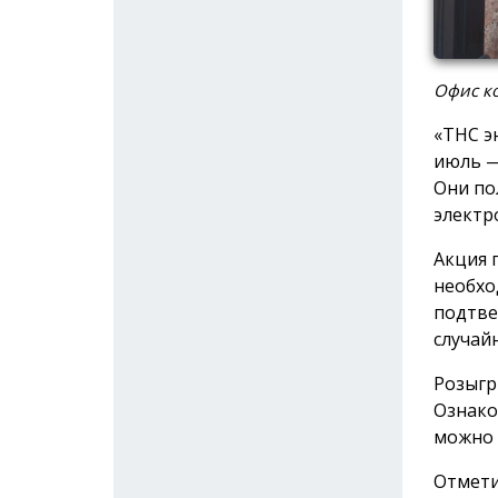
Офис ко
«ТНС э
июль —
Они по
электр
Акция 
необхо
подтве
случай
Розыгр
Ознако
можно
Отмети