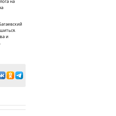
лога на
на
Багаевский
шиться.
ва и
.