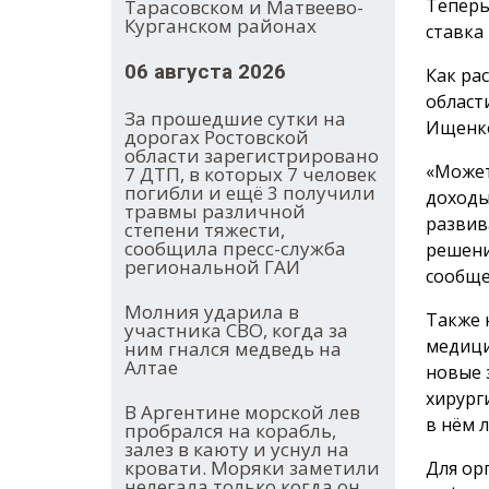
Теперь
Тарасовском и Матвеево-
Курганском районах
ставка
06 августа 2026
Как ра
област
За прошедшие сутки на
Ищенко
дорогах Ростовской
области зарегистрировано
«Может
7 ДТП, в которых 7 человек
погибли и ещё 3 получили
доходы
травмы различной
развив
степени тяжести,
сообщила пресс-служба
решени
региональной ГАИ
сообще
Молния ударила в
Также 
участника СВО, когда за
медици
ним гнался медведь на
Алтае
новые 
хирург
В Аргентине морской лев
в нём 
пробрался на корабль,
залез в каюту и уснул на
кровати. Моряки заметили
Для ор
нелегала только когда он