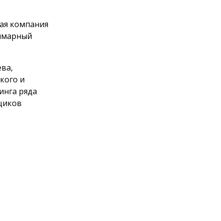
щая компания
уммарный
ева,
кого и
инга ряда
щиков