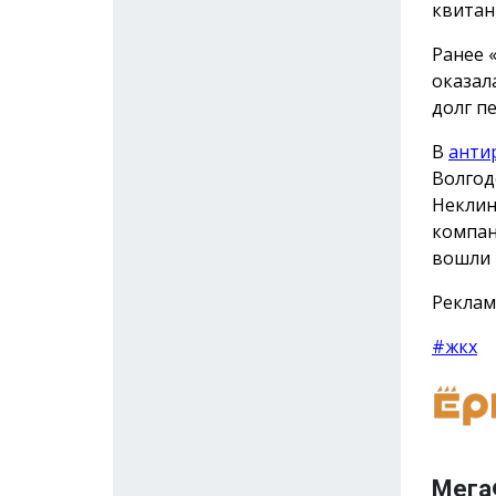
квитан
Ранее 
оказал
долг п
В
анти
Волгод
Неклин
компан
вошли 
Реклам
#жкх
Мега