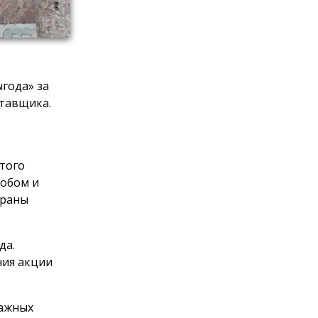
года» за
тавщика.
этого
обом и
браны
да.
ния акции
мажных