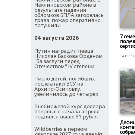
Неклиновском районе в
результате падения
обломков БПЛА загорелась
трава, пожар оперативно
потушили
7 сем
04 августа 2026
получ
серти
Путин наградил певца
Николая Баскова Орденом
14 июля
"За заслуги перед
Отечеством" IV степени
Число детей, погибших
после атаки ВСУ на
Архипо-Осиповку,
увеличилось до четырёх
Внебиржевой курс доллара
впервые с начала апреля
поднялся выше 81 рубля
Дефиц
конте
Wildberries в первом
собра
квартале 2027 года введёт