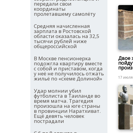
передали свои
координаты
пролетавшему самолёту
Средняя начисленная
зарплата в Ростовской
области оказалась на 32,5
тысячи рублей ниже
общероссийской
Двое 
В Москве пенсионерка
пойду
подожгла квартиру вместе
произ
с собой и приставом, когда
у неё не получилось отжать
17 июля
жильё по «схеме Долиной»
Удар молнии убил
футболиста в Таиланде во
время матча. Трагедия
произошла на юге страны
в провинции Наратхиват.
Ещё девять человек
пострадали