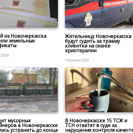
ей из Новочеркасска
Жительницу Новочеркасска
или земельные
будут судить за травму
фикаты
клиентки на сеансе
криотерапии
 2026
14 июля 2026
ит мусорных
В Новочеркасске 15 ТСЖ и
йнеров в Новочеркасске
ТСН ответят в суде за
лись устранить до конца
нарушения контроля качест