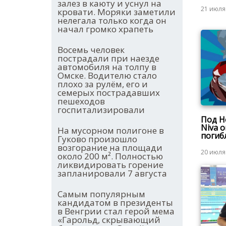
залез в каюту и уснул на
21 июля
кровати. Моряки заметили
нелегала только когда он
начал громко храпеть
Восемь человек
пострадали при наезде
автомобиля на толпу в
Омске. Водителю стало
плохо за рулём, его и
семерых пострадавших
пешеходов
госпитализировали
Под Н
Niva 
На мусорном полигоне в
погиб
Гуково произошло
возгорание на площади
20 июля
около 200 м². Полностью
ликвидировать горение
запланировали 7 августа
Самым популярным
кандидатом в президенты
в Венгрии стал герой мема
«Гарольд, скрывающий