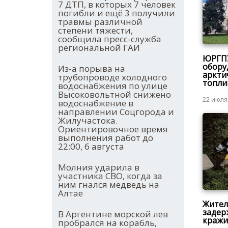
7 ДТП, в которых 7 человек
погибли и ещё 3 получили
травмы различной
степени тяжести,
сообщила пресс-служба
региональной ГАИ
ЮРГПУ
обору
Из-а порыва на
аркти
трубопроводе холодного
топли
водоснабжения по улице
Высоковольтной снижено
22 июля
водоснабжение в
направлении Соцгорода и
Жилучастока.
Ориентировочное время
выполнения работ до
22:00, 6 августа
Молния ударила в
участника СВО, когда за
ним гнался медведь на
Алтае
Жител
задер
В Аргентине морской лев
кражи
пробрался на корабль,