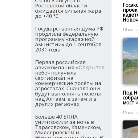
С 6 по 8 августа в
Госэк
Ростовской области
проек
ожидается сильная жара
кадет
до +40 °С
Новоч
Государственная Дума РФ
16 июля
продлила федеральную
программу «гаражной
амнистии» до 1 сентября
2031 года
Первая российская
авиакомпания «Открытое
небо» получила
сертификат на
коммерческие полёты на
аэростатах. Сначала они
Под Н
будут выполнять полёты
собра
над Алтаем, а затем и в
мост 
других регионах
15 июля
Больше 40 БПЛА
уничтожили за ночь в
Тарасовском, Каменском,
Миллеровском и
Неклиновском районах. В