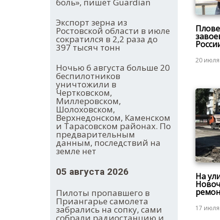
боль», пишет Guardian
Экспорт зерна из
Плове
Ростовской области в июле
завое
сократился в 2,2 раза до
Росси
397 тысяч тонн
20 июля
Ночью 6 августа больше 20
беспилотников
уничтожили в
Чертковском,
Миллеровском,
Шолоховском,
Верхнедонском, Каменском
и Тарасовском районах. По
предварительным
данным, последствий на
земле нет
05 августа 2026
На ул
Новоч
ремон
Пилоты пропавшего в
Приангарье самолета
17 июля
забрались на сопку, сами
собрали радиостанцию и