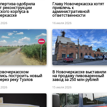
спертиза одобрила
Главу Новочеркасска хотят
т реконструкции
привлечь к
ского корпуса в
административной
еркасске
ответственности
 2026
16 июля 2026
овочеркасском
В Новочеркасске выставили
лись построить новый
на продажу пивоваренный
через реку Тузлов
завод за 250 млн рублей
 2026
15 июля 2026