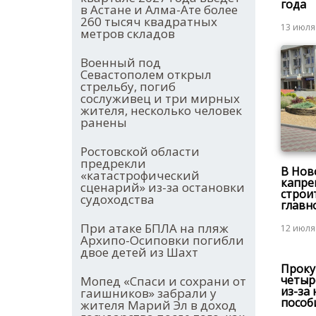
года
в Астане и Алма-Ате более
260 тысяч квадратных
13 июля
метров складов
Военный под
Севастополем открыл
стрельбу, погиб
сослуживец и три мирных
жителя, несколько человек
ранены
Ростовской области
предрекли
В Нов
«катастрофический
капре
сценарий» из-за остановки
строи
судоходства
главн
При атаке БПЛА на пляж
12 июля
Архипо-Осиповки погибли
двое детей из Шахт
Мопед «Спаси и сохрани от
гаишников» забрали у
жителя Марий Эл в доход