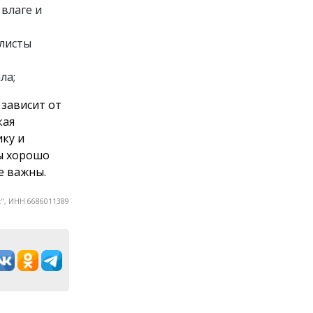
влаге и
листы
ла;
зависит от
кая
ику и
ы хорошо
е важны.
", ИНН 6686011389