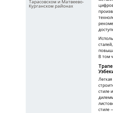
Тарасовском и Матвеево-
цифров
Курганском районах
произв
технол
рекоме
доступ
Исполь
сталей
повыша
В том ч
Трапе
Узбек
Легкая
строит
стиле 
дилемм
листов
стиле 