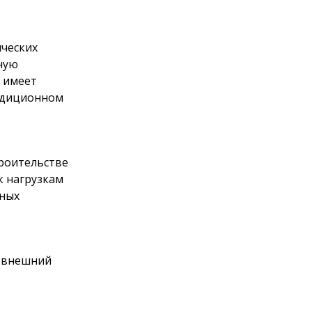
ических
ную
 имеет
радиционном
роительстве
к нагрузкам
нных
й внешний