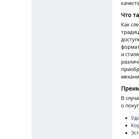
качест
Что т
Как сл
традиц
доступ
формат
и стил
различ
приобр
механи
Преим
В случ
о поку
Уд
Кор
Эс