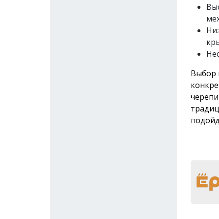
Вы
ме
Ни
кр
Не
Выбор 
конкре
черепи
традиц
подойд