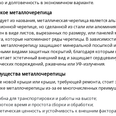
во и долговечность в экономичном варианте.
акое металлочерепица
едует из названия, металлическая черепица является ал
ионной черепице, но сделанной из стали или алюминия
ен в виде листов, вырезанных по размеру, или панелей
а, которые напоминают ряды черепицы. В зависимости
я металлочерепицу защищают минеральной посыпкой и
ными видами защитных покрытий, благодаря которым 
етает эстетичный внешний вид и защищает сердцевин
ческих повреждений, ржавчины или УФ-излучения.
ущества металлочерепицы
ае новой крыши или крыши, требующей ремонта, стоит 
пке металлочерепицы из-за ее многочисленных преимущ
обна для транспортировки и работы на высоте;
откое время и простота сборки и обработки;
тетическая ценность и устойчивость к внешним фактор