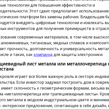
ые технологии для повышения эффективности и
одительности. Этот сдвиг предполагает использование
огических платформ без замены рабочих. Владельцам б
ндуется внедрять цифровые технологии и извлекать вы
ных инструментов для получения преимуществ в отрасл
зование современных материалов, в том числе высоко
, алюминиевых, титановых, медных сплавов и композит
ет прочность, долговечность и универсальность мета
исле и таких, как
компаунд
для защиты электроники.
циевидный лист металла или металлочерепица 
истана
 кровля играет все более важную роль в секторе индив
ельства. Если инвестор задумал построить дом в совр
и имеет склонность к геометрическим формам, весьма в
а «металлочерепица или трапециевидные листы». Кров
ого металла в модном индустриальном цвете и минима
— интересное предложение, сочетающее в себе дизайн,