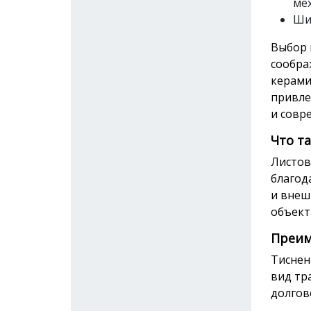
ме
Ши
Выбор 
сообра
керами
привле
и совр
Что т
Листов
благод
и внеш
объект
Преим
Тиснен
вид тр
долгов