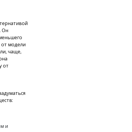
ьтернативой
. Он
 меньшего
 от модели
ли, чаще,
она
у от
задуматься
еств:
ам и