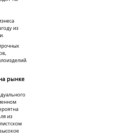
изнеса
году из
и.
прочных
ов,
ллоизделий.
на рынке
идуального
еменном
ероятна
ля из
листском
 высокое