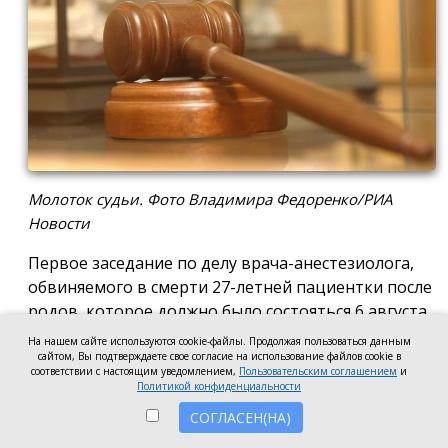
Молоток судьи. Фото Владимира Федоренко/РИА
Новости
Первое заседание по делу врача-анестезиолога,
обвиняемого в смерти 27-летней пациентки после
родов, которое должно было состояться 6 августа
в Новочеркасском городском суде, отложили до 17
На нашем сайте используются cookie-файлы. Продолжая пользоваться данным
августа. Причиной стало ходатайство адвоката
сайтом, Вы подтверждаете свое согласие на использование файлов cookie в
соответствии с настоящим уведомлением,
Пользовательским соглашением
и
мужа погибшей женщины, который попросил
Политикой конфиденциальности
дополнительное время для ознакомления со
СОГЛАСЕН(НА)
всеми материалами уголовного дела, сообщили