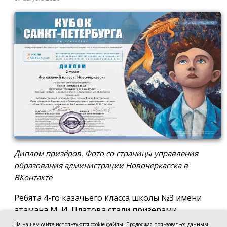
Диплом призёров. Фото со страницы управления
образования администрации Новочеркасска в
ВКонтакте
Ребята 4-го казачьего класса школы №3 имени
атамана М. И. Платова стали призёрами
международного конкурса детско-молодёжного
На нашем сайте используются cookie-файлы. Продолжая пользоваться данным