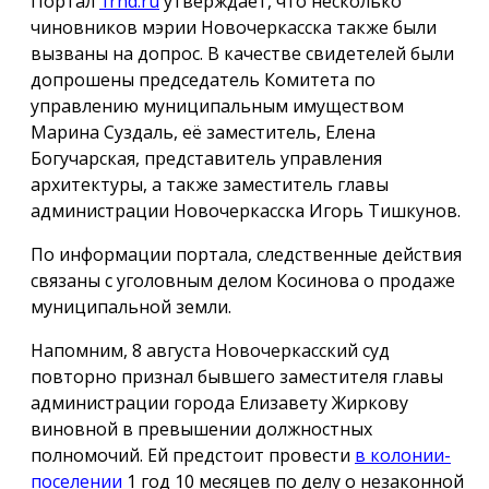
Портал
1rnd.ru
утверждает, что несколько
чиновников мэрии Новочеркасска также были
вызваны на допрос. В качестве свидетелей были
допрошены председатель Комитета по
управлению муниципальным имуществом
Марина Суздаль, её заместитель, Елена
Богучарская, представитель управления
архитектуры, а также заместитель главы
администрации Новочеркасска Игорь Тишкунов.
По информации портала, следственные действия
связаны с уголовным делом Косинова о продаже
муниципальной земли.
Напомним, 8 августа Новочеркасский суд
повторно признал бывшего заместителя главы
администрации города Елизавету Жиркову
виновной в превышении должностных
полномочий. Ей предстоит провести
в колонии-
поселении
1 год 10 месяцев по делу о незаконной