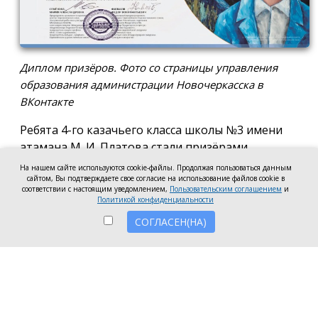
Диплом призёров. Фото со страницы управления
образования администрации Новочеркасска в
ВКонтакте
Ребята 4-го казачьего класса школы №3 имени
атамана М. И. Платова стали призёрами
международного конкурса детско-молодёжного
На нашем сайте используются cookie-файлы. Продолжая пользоваться данным
сайтом, Вы подтверждаете свое согласие на использование файлов cookie в
творчества «Кубок Санкт-Петербурга по
соответствии с настоящим уведомлением,
Пользовательским соглашением
и
искусству». Новочеркассцы получили диплом за
Политикой конфиденциальности
второе место.
СОГЛАСЕН(НА)
Коллектив выступил в возрастной категории от 8
до 10 лет в номинации, посвящённой народной
песне и её современным обработкам. Для конкурса
они подготовили композицию «Зимушка-зима».
Подготовкой коллектива занималась Елена