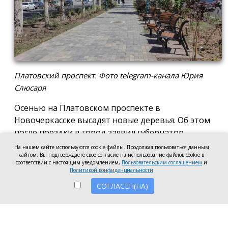
Платовский проспект. Фото telegram-канала Юрия
Слюсаря
Осенью на Платовском проспекте в
Новочеркасске высадят новые деревья. Об этом
после поездки в город заявил губернатор
Ростовской области Юрий Слюсарь.
На нашем сайте используются cookie-файлы. Продолжая пользоваться данным
сайтом, Вы подтверждаете свое согласие на использование файлов cookie в
По его словам, новые деревья высадят после
соответствии с настоящим уведомлением,
Пользовательским соглашением
и
Политикой конфиденциальности
завершения жаркого сезона. Для них также
предусмотрят систему автополива. Все работы по
СОГЛАСЕН(НА)
озеленению будут проходить под контролем
дендрологов.