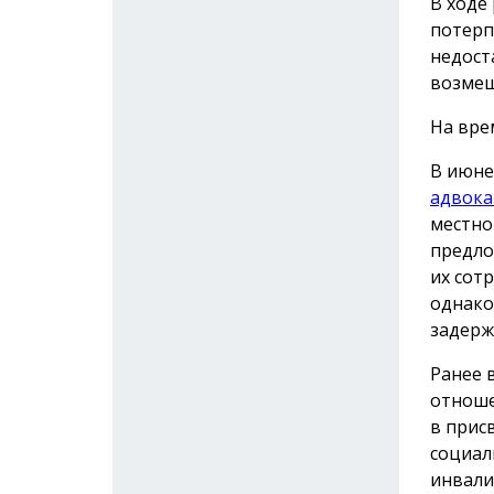
В ходе
потерп
недост
возмещ
На вре
В июне
адвока
местно
предло
их сот
однако
задерж
Ранее 
отноше
в прис
социал
инвали