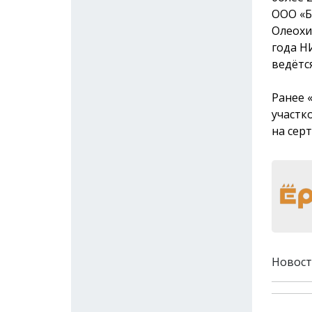
ООО «Б
Олеохи
года Н
ведётс
Ранее 
участк
на сер
Новост