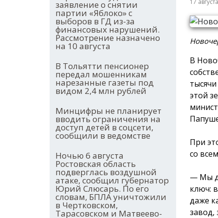
17 август
заявление о снятии
партии «Яблоко» с
выборов в ГД из-за
финансовых нарушений.
Рассмотрение назначено
Новочер
на 10 августа
В Ново
В Тольятти пенсионер
собств
передал мошенникам
нарезанные газеты под
тысячи
видом 2,4 млн рублей
этой з
минист
Минцифры не планирует
Папуше
вводить ограничения на
доступ детей в соцсети,
сообщили в ведомстве
При эт
со все
Ночью 6 августа
Ростовская область
подверглась воздушной
— Мы д
атаке, сообщил губернатор
Юрий Слюсарь. По его
ключ: в
словам, БПЛА уничтожили
даже к
в Чертковском,
завод,
Тарасовском и Матвеево-