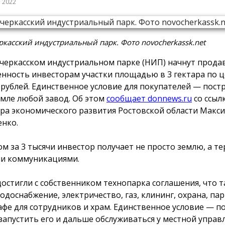
а 2022
касский индустриальный парк. Фото novocherkassk.net
черкасском индустриальном парке (НИП) начнут прода
енность инвесторам участки площадью в 3 гектара по ц
 рублей. Единственное условие для покупателей — пост
емле любой завод. Об этом
сообщает donnews.ru
со ссыл
ра экономического развития Ростовской области Макс
нко.
ом за 3 тысячи инвестор получает не просто землю, а 
ми коммуникациями.
остигли с собственником технопарка соглашения, что т
одоснабжение, электричество, газ, клининг, охрана, пар
афе для сотрудников и храм. Единственное условие — п
 запустить его и дальше обслуживаться у местной упра