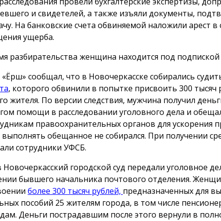
 расследования провели бухгалтерские экспертизы, доп
евшего и свидетелей, а также изъяли документы, под
ачу. На банковские счета обвиняемой наложили арест в 
ения ущерба.
мя разбирательства женщина находится под подпиской 
 «Ёрш» сообщал, что в Новочеркасске собирались суди
та
, которого обвинили в попытке присвоить 300 тысяч 
го жителя. По версии следствия, мужчина получил деньг
гом помощи в расследовании уголовного дела и обеща
рудникам правоохранительных органов для ускорения п
 выполнять обещанное не собирался. При получении сре
али сотрудники УФСБ.
в Новочеркасский городской суд передали уголовное де
нии бывшего начальника почтового отделения. Женщи
воении
более 300 тысяч рублей,
предназначенных для в
ьных пособий 25 жителям города, в том числе пенсионе
дам. Деньги пострадавшим после этого вернули в полн