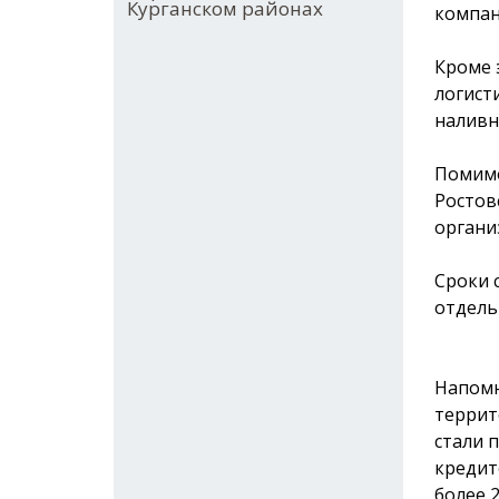
Курганском районах
компан
Кроме 
логист
наливн
Помимо
Ростов
органи
Сроки 
отдель
Напомн
террит
стали 
кредит
более 