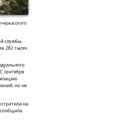
очеркасского
й службы,
е 282 тысяч
идуального
С сентября
анизацию
ений, но не
потратила на
 сообщила