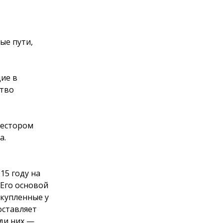
ые пути,
щие в
ство
вестором
а.
15 году на
 Его основой
купленные у
оставляет
еди них —