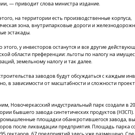
ии, — приводит слова министра издание.
этого, на территории есть производственные корпуса,
ическая зона, внутрипарковые дороги и железнодорожн
ые эстакады.
 этого, у инвесторов останутся и все другие действую
ской области преференции: льготы по налогу на имуще
заций, земельному налогу и так далее.
строительства заводов будут обсуждаться с каждым ин
но, в зависимости от масштабности и сложности проект
им, Новочеркасский индустриальный парк создали в 20
ории бывшего завода синтетических продуктов (НЗСП).
промышленные площадки обанкротившегося завода, вы
оров после ликвидации предприятия. Площадь парка с
295 гектаров, 67 предприятий здесь уже размещено. Ср