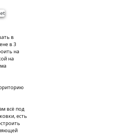
вать в
ене в 3
роить на
кой на
има
территорию
ам всё под
ковки, есть
остроить
вляющей