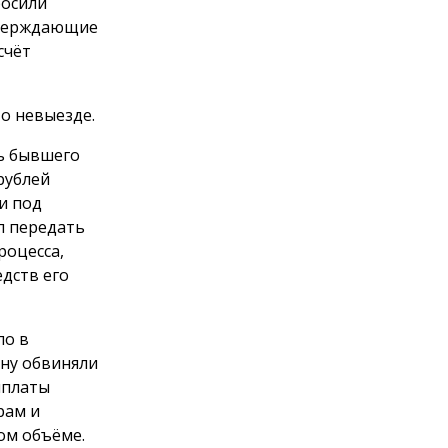
росили
тверждающие
счёт
о невыезде.
ть бывшего
рублей
и под
л передать
роцесса,
дств его
ло в
ну обвиняли
ыплаты
рам и
ом объёме.