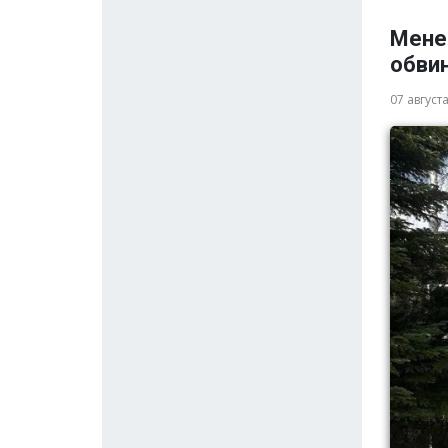
Мене
обви
07 август