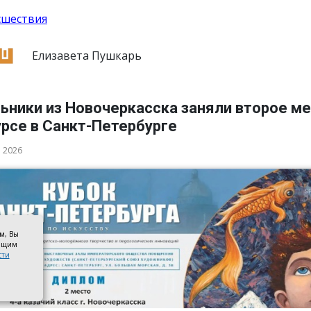
сшествия
Елизавета Пушкарь
ьники из Новочеркасска заняли второе ме
рсе в Санкт-Петербурге
а 2026
ом, Вы
оящим
сти