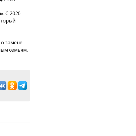
. С 2020
оторый
о замене
ным семьям,