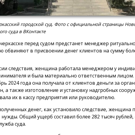
касский городской суд. Фото с официальной страницы Нов
ого суда в ВКонтакте
черкасске перед судом предстанет менеджер ритуально
ю обвиняют в присвоении денег клиентов на сумму боле
сии следствия, женщина работала менеджером у индив
инимателя и была материально ответственным лицом. 
брь 2024 года она получала от клиентов деньги за орг
н, а также изготовление и установку надгробных сооруж
вала их в кассу предприятия или руководителю.
полученных денег, как установило следствие, женщина 
 нужды. Общий ущерб составил более 282 тысяч рублей,
лужба суда.