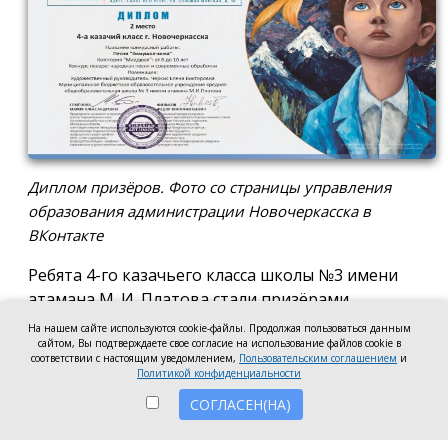
Диплом призёров. Фото со страницы управления
образования администрации Новочеркасска в
ВКонтакте
Ребята 4-го казачьего класса школы №3 имени
атамана М. И. Платова стали призёрами
международного конкурса детско-молодёжного
На нашем сайте используются cookie-файлы. Продолжая пользоваться данным
сайтом, Вы подтверждаете свое согласие на использование файлов cookie в
творчества «Кубок Санкт-Петербурга по
соответствии с настоящим уведомлением,
Пользовательским соглашением
и
искусству». Новочеркассцы получили диплом за
Политикой конфиденциальности
второе место.
СОГЛАСЕН(НА)
Коллектив выступил в возрастной категории от 8