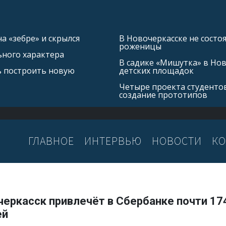
а «зебре» и скрылся
В Новочеркасске не состо
роженицы
ьного характера
В садике «Мишутка» в Но
ь построить новую
детских площадок
Четыре проекта студентов
создание прототипов
ГЛАВНОЕ
ИНТЕРВЬЮ
НОВОСТИ
КО
черкасск привлечёт в Сбербанке почти 17
ей