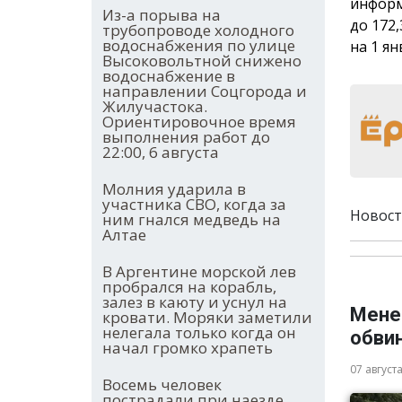
информ
Из-а порыва на
до 172
трубопроводе холодного
водоснабжения по улице
на 1 ян
Высоковольтной снижено
водоснабжение в
направлении Соцгорода и
Жилучастока.
Ориентировочное время
выполнения работ до
22:00, 6 августа
Молния ударила в
участника СВО, когда за
Новост
ним гнался медведь на
Алтае
В Аргентине морской лев
пробрался на корабль,
залез в каюту и уснул на
Мене
кровати. Моряки заметили
нелегала только когда он
обви
начал громко храпеть
07 август
Восемь человек
пострадали при наезде