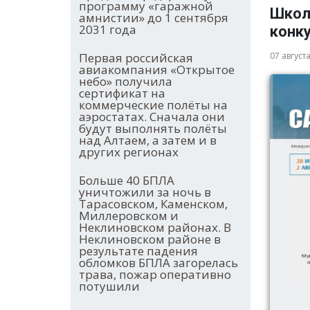
программу «гаражной
Школ
амнистии» до 1 сентября
2031 года
конку
Первая российская
07 август
авиакомпания «Открытое
небо» получила
сертификат на
коммерческие полёты на
аэростатах. Сначала они
будут выполнять полёты
над Алтаем, а затем и в
других регионах
Больше 40 БПЛА
уничтожили за ночь в
Тарасовском, Каменском,
Миллеровском и
Неклиновском районах. В
Неклиновском районе в
результате падения
обломков БПЛА загорелась
трава, пожар оперативно
потушили