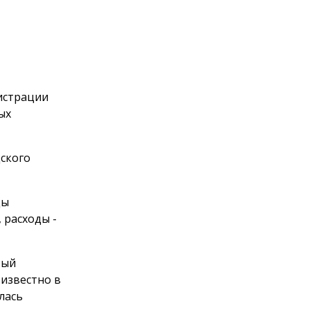
истрации
ых
ского
ды
 расходы -
вый
известно в
лась