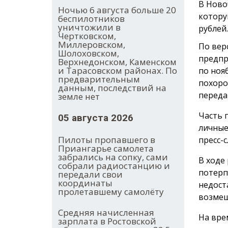
В Ново
Ночью 6 августа больше 20
котору
беспилотников
уничтожили в
рублей.
Чертковском,
Миллеровском,
По вер
Шолоховском,
предпр
Верхнедонском, Каменском
и Тарасовском районах. По
по ноя
предварительным
похоро
данным, последствий на
переда
земле нет
Часть 
05 августа 2026
личные
Пилоты пропавшего в
пресс-с
Приангарье самолета
забрались на сопку, сами
В ходе
собрали радиостанцию и
потерп
передали свои
координаты
недост
пролетавшему самолёту
возмещ
Средняя начисленная
На вре
зарплата в Ростовской