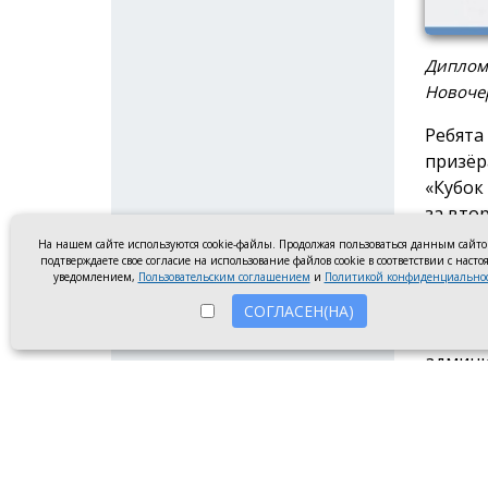
Диплом
Новочер
Ребята
призёр
«Кубок
за вто
На нашем сайте используются cookie-файлы. Продолжая пользоваться данным сайт
Коллек
подтверждаете свое согласие на использование файлов cookie в соответствии с наст
уведомлением,
Пользовательским соглашением
и
Политикой конфиденциально
посвящ
они по
СОГЛАСЕН(НА)
занима
админи
Фестив
стран 
изобра
дизайн