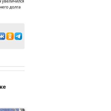
а увеличился
него долга
ке