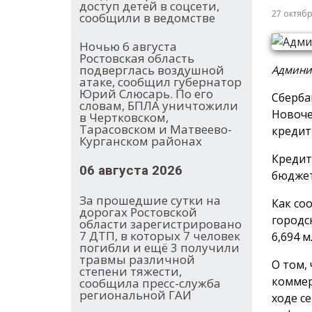
доступ детей в соцсети,
27 октяб
сообщили в ведомстве
Ночью 6 августа
Ростовская область
подверглась воздушной
Админис
атаке, сообщил губернатор
Юрий Слюсарь. По его
Сберба
словам, БПЛА уничтожили
Новоче
в Чертковском,
Тарасовском и Матвеево-
кредит
Курганском районах
Кредит
06 августа 2026
бюджет
За прошедшие сутки на
Как со
дорогах Ростовской
городс
области зарегистрировано
7 ДТП, в которых 7 человек
6,694 
погибли и ещё 3 получили
травмы различной
О том,
степени тяжести,
коммер
сообщила пресс-служба
региональной ГАИ
ходе с