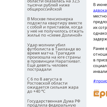
области оказалась на 32,5
В июне
тысячи рублей ниже
общероссийской
адвока
местно
В Москве пенсионерка
предло
подожгла квартиру вместе
с собой и приставом, когда
их сот
у неё не получилось отжать
однако
жильё по «схеме Долиной»
задерж
Удар молнии убил
Ранее 
футболиста в Таиланде во
время матча. Трагедия
отноше
произошла на юге страны
в прис
в провинции Наратхиват.
Ещё девять человек
социал
пострадали
инвали
С 6 по 8 августа в
#прои
Ростовской области
ожидается сильная жара
до +40 °С
Государственная Дума РФ
продлила федеральную