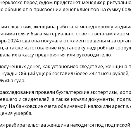
черкасске перед судом предстанет менеджер ритуально
ю обвиняют в присвоении денег клиентов на сумму боле
сии следствия, женщина работала менеджером у индив
инимателя и была материально ответственным лицом. 
брь 2024 года она получала от клиентов деньги за орг
н, а также изготовление и установку надгробных сооруж
вала их в кассу предприятия или руководителю.
полученных денег, как установило следствие, женщина 
 нужды. Общий ущерб составил более 282 тысяч рублей,
лужба суда.
 расследования провели бухгалтерские экспертизы, доп
евшего и свидетелей, а также изъяли документы, под
ачу. На банковские счета обвиняемой наложили арест в 
ения ущерба.
мя разбирательства женщина находится под подпиской 