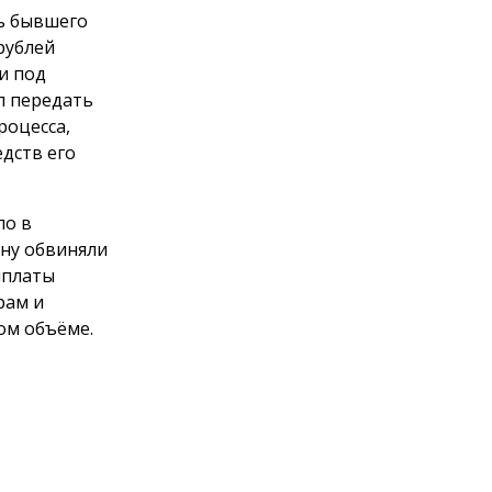
ть бывшего
рублей
и под
л передать
роцесса,
дств его
ло в
ну обвиняли
ыплаты
рам и
ом объёме.