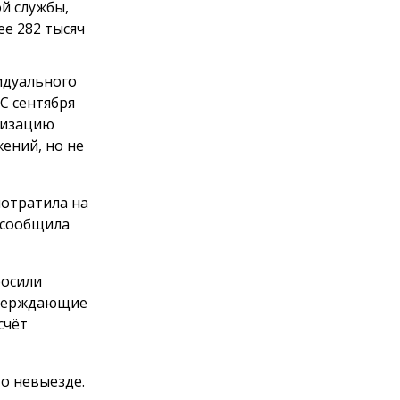
й службы,
е 282 тысяч
идуального
С сентября
анизацию
ений, но не
потратила на
 сообщила
росили
тверждающие
счёт
о невыезде.