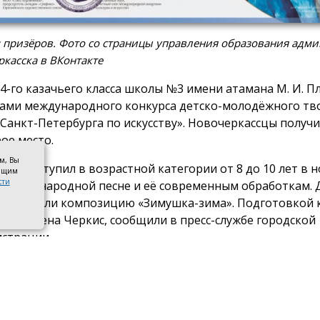
 призёров. Фото со страницы управления образования адм
касска в ВКонтакте
 4-го казачьего класса школы №3 имени атамана М. И. П
ами международного конкурса детско-молодёжного тв
 Санкт-Петербурга по искусству». Новочеркассцы получ
рое место.
ом, Вы
тив выступил в возрастной категории от 8 до 10 лет в 
оящим
сти
ённой народной песне и её современным обработкам. 
дготовили композицию «Зимушка-зима». Подготовкой 
лась Елена Черкис, сообщили в пресс-службе городской
страции.
аль проходил в Санкт-Петербурге. Участники из России 
соревновались в различных направлениях искусства — о
зительного и цифрового творчества до сценического ис
а и словесности.