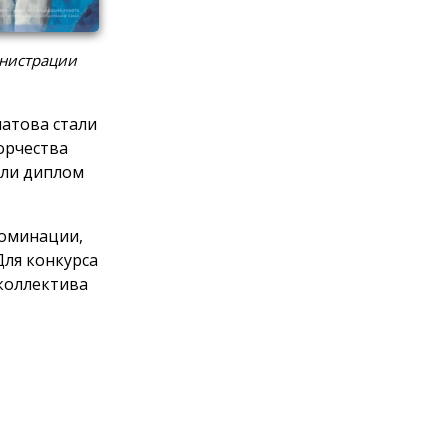
инистрации
латова стали
орчества
или диплом
номинации,
Для конкурса
коллектива
и других
т
кусства,