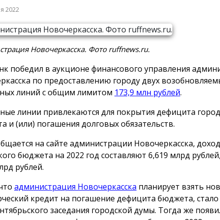
ря 2022
трация Новочеркасска. Фото ruffnews.ru.
нк победил в аукционе финансового управления админ
ркасска по предоставлению городу двух возобновляем
ных линий с общим лимитом
173,9 млн рублей
.
ные линии привлекаются для покрытия дефицита город
а и (или) погашения долговых обязательств.
общается на сайте администрации Новочеркасска, дохо
кого бюджета на 2022 год составляют 6,619 млрд рублей,
млрд рублей.
 что
администрация Новочеркасска
планирует взять но
ческий кредит на погашение дефицита бюджета, стало 
ентябрьского заседания городской думы. Тогда же появи