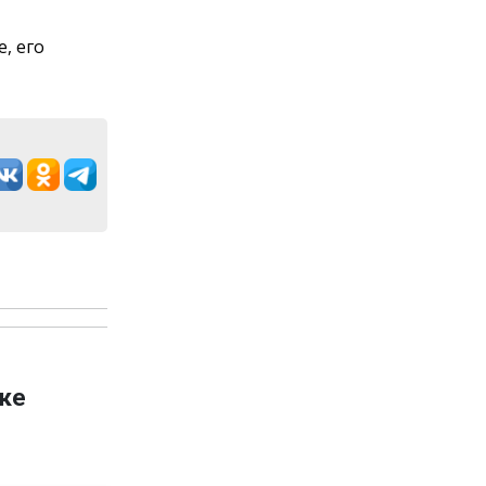
, его
ке