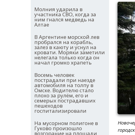
Молния ударила в
участника СВО, когда за
ним гнался медведь на
Алтае
В Аргентине морской лев
пробрался на корабль,
залез в каюту и уснул на
кровати. Моряки заметили
нелегала только когда он
начал громко храпеть
Восемь человек
пострадали при наезде
автомобиля на толпу в
Омске. Водителю стало
плохо за рулём, его и
семерых пострадавших
пешеходов
госпитализировали
Новочер
На мусорном полигоне в
Гуково произошло
городск
возгорание на площади