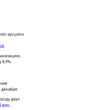
ило аукцион
ей
.
ганизацию,
 8,9%
ения
 декабря.
ороду двух
4 млн