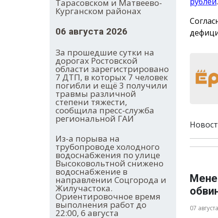
рублей
.
Тарасовском и Матвеево-
Курганском районах
Соглас
06 августа 2026
дефицит
За прошедшие сутки на
дорогах Ростовской
области зарегистрировано
7 ДТП, в которых 7 человек
погибли и ещё 3 получили
травмы различной
степени тяжести,
сообщила пресс-служба
региональной ГАИ
Новост
Из-а порыва на
трубопроводе холодного
водоснабжения по улице
Высоковольтной снижено
водоснабжение в
Мене
направлении Соцгорода и
Жилучастока.
обви
Ориентировочное время
выполнения работ до
07 август
22:00, 6 августа