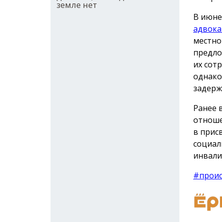
земле нет
В июне
адвока
местно
предло
их сот
однако
задерж
Ранее 
отноше
в прис
социал
инвали
#прои