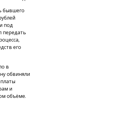
ть бывшего
рублей
и под
л передать
роцесса,
дств его
ло в
ну обвиняли
ыплаты
рам и
ом объёме.