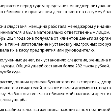
черкасске перед судом предстанет менеджер ритуально
ю обвиняют в присвоении денег клиентов на сумму боле
сии следствия, женщина работала менеджером у индив
инимателя и была материально ответственным лицом. 
брь 2024 года она получала от клиентов деньги за орг
н, а также изготовление и установку надгробных сооруж
вала их в кассу предприятия или руководителю.
полученных денег, как установило следствие, женщина 
 нужды. Общий ущерб составил более 282 тысяч рублей,
лужба суда.
 расследования провели бухгалтерские экспертизы, доп
евшего и свидетелей, а также изъяли документы, под
ачу. На банковские счета обвиняемой наложили арест в 
ения ущерба.
мя разбирательства женщина находится под подпиской 