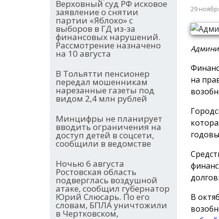
Верховный суд РФ исковое
29 ноябр
заявление о снятии
партии «Яблоко» с
выборов в ГД из-за
финансовых нарушений.
Рассмотрение назначено
Админис
на 10 августа
Финанс
В Тольятти пенсионер
на пра
передал мошенникам
нарезанные газеты под
возобн
видом 2,4 млн рублей
Городс
Минцифры не планирует
котора
вводить ограничения на
годовы
доступ детей в соцсети,
сообщили в ведомстве
Средст
Ночью 6 августа
финанс
Ростовская область
долгов
подверглась воздушной
атаке, сообщил губернатор
Юрий Слюсарь. По его
В октя
словам, БПЛА уничтожили
возобн
в Чертковском,