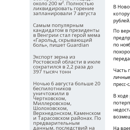
около 200 м². Полностью
В Ново
ликвидировать горение
запланировали 7 августа
котору
рублей.
Самым популярным
кандидатом в президенты
По вер
в Венгрии стал герой мема
предпр
«Гарольд, скрывающий
по ноя
боль», пишет Guardian
похоро
Экспорт зерна из
переда
Ростовской области в июле
сократился в 2,2 раза до
Часть 
397 тысяч тонн
личные
Ночью 6 августа больше 20
пресс-с
беспилотников
уничтожили в
В ходе
Чертковском,
потерп
Миллеровском,
Шолоховском,
недост
Верхнедонском, Каменском
возмещ
и Тарасовском районах. По
предварительным
данным, последствий на
На вре