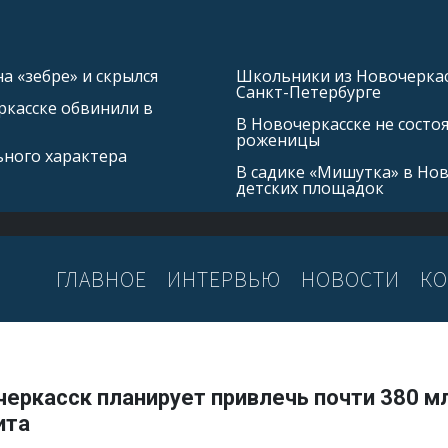
а «зебре» и скрылся
Школьники из Новочеркасс
Санкт-Петербурге
касске обвинили в
В Новочеркасске не состо
роженицы
ьного характера
В садике «Мишутка» в Но
детских площадок
ГЛАВНОЕ
ИНТЕРВЬЮ
НОВОСТИ
КО
еркасск планирует привлечь почти 380 м
ита