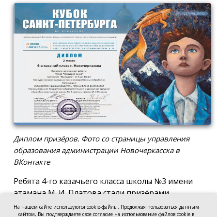
Диплом призёров. Фото со страницы управления
образования администрации Новочеркасска в
ВКонтакте
Ребята 4-го казачьего класса школы №3 имени
атамана М. И. Платова стали призёрами
международного конкурса детско-молодёжного
На нашем сайте используются cookie-файлы. Продолжая пользоваться данным
творчества «Кубок Санкт-Петербурга по
сайтом, Вы подтверждаете свое согласие на использование файлов cookie в