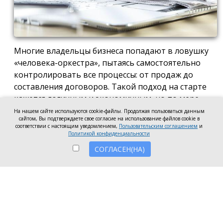
Многие владельцы бизнеса попадают в ловушку
«человека-оркестра», пытаясь самостоятельно
контролировать все процессы: от продаж до
составления договоров. Такой подход на старте
кажется логичным и экономичным, но по мере
роста компании он неизбежно становится
На нашем сайте используются cookie-файлы. Продолжая пользоваться данным
сайтом, Вы подтверждаете свое согласие на использование файлов cookie в
тормозом развития. Собственник просто тонет в
соответствии с настоящим уведомлением,
Пользовательским соглашением
и
операционке, теряя фокус на стратегических целях
Политикой конфиденциальности
и масштабировании.
СОГЛАСЕН(НА)
Делегирование сложных функций профильным
экспертам — это не просто разгрузка графика, а
вопрос выживания компании в конкурентной
среде. Когда каждый занимается своим делом,
бизнес работает как отлаженный механизм, а