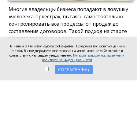
Многие владельцы бизнеса попадают в ловушку
«человека-оркестра», пытаясь самостоятельно
контролировать все процессы: от продаж до
составления договоров. Такой подход на старте
кажется логичным и экономичным, но по мере
роста компании он неизбежно становится
На нашем сайте используются cookie-файлы. Продолжая пользоваться данным
сайтом, Вы подтверждаете свое согласие на использование файлов cookie в
тормозом развития. Собственник просто тонет в
соответствии с настоящим уведомлением,
Пользовательским соглашением
и
операционке, теряя фокус на стратегических целях
Политикой конфиденциальности
и масштабировании.
СОГЛАСЕН(НА)
Делегирование сложных функций профильным
экспертам — это не просто разгрузка графика, а
вопрос выживания компании в конкурентной
среде. Когда каждый занимается своим делом,
бизнес работает как отлаженный механизм, а
риски сводятся к минимуму. Рассмотрим, почему
именно финансовое и юридическое
сопровождение стоит доверить внешним