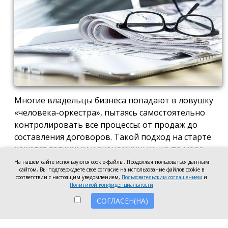
Многие владельцы бизнеса попадают в ловушку
«человека-оркестра», пытаясь самостоятельно
контролировать все процессы: от продаж до
составления договоров. Такой подход на старте
кажется логичным и экономичным, но по мере
роста компании он неизбежно становится
На нашем сайте используются cookie-файлы. Продолжая пользоваться данным
сайтом, Вы подтверждаете свое согласие на использование файлов cookie в
тормозом развития. Собственник просто тонет в
соответствии с настоящим уведомлением,
Пользовательским соглашением
и
операционке, теряя фокус на стратегических целях
Политикой конфиденциальности
и масштабировании.
СОГЛАСЕН(НА)
Делегирование сложных функций профильным