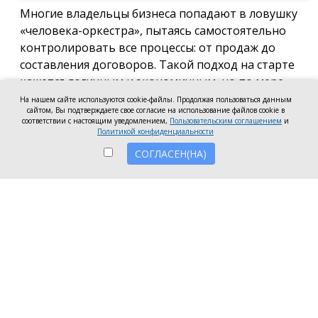
Многие владельцы бизнеса попадают в ловушку
«человека-оркестра», пытаясь самостоятельно
контролировать все процессы: от продаж до
составления договоров. Такой подход на старте
кажется логичным и экономичным, но по мере
роста компании он неизбежно становится
На нашем сайте используются cookie-файлы. Продолжая пользоваться данным
сайтом, Вы подтверждаете свое согласие на использование файлов cookie в
тормозом развития. Собственник просто тонет в
соответствии с настоящим уведомлением,
Пользовательским соглашением
и
операционке, теряя фокус на стратегических целях
Политикой конфиденциальности
и масштабировании.
СОГЛАСЕН(НА)
Делегирование сложных функций профильным
экспертам — это не просто разгрузка графика, а
вопрос выживания компании в конкурентной
среде. Когда каждый занимается своим делом,
бизнес работает как отлаженный механизм, а
риски сводятся к минимуму. Рассмотрим, почему
именно финансовое и юридическое
сопровождение стоит доверить внешним
профессионалам.