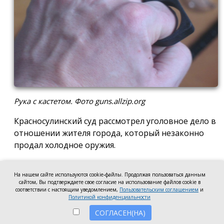
Рука с кастетом. Фото guns.allzip.org
Красносулинский суд рассмотрел уголовное дело в
отношении жителя города, который незаконно
продал холодное оружия.
В декабре прошлого года Никита Прокофьев
На нашем сайте используются cookie-файлы. Продолжая пользоваться данным
разместил на своей странице в социальной сети
сайтом, Вы подтверждаете свое согласие на использование файлов cookie в
объявление о продаже за 2 тысячи рублей
соответствии с настоящим уведомлением,
Пользовательским соглашением
и
Политикой конфиденциальности
найденного им кастета. Этот вид самодельный
инструмент относится к категории ударно-
СОГЛАСЕН(НА)