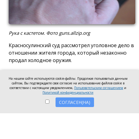
Рука с кастетом. Фото guns.allzip.org
Красносулинский суд рассмотрел уголовное дело в
отношении жителя города, который незаконно
продал холодное оружия.
В декабре прошлого года Никита Прокофьев
На нашем сайте используются cookie-файлы. Продолжая пользоваться данным
разместил на своей странице в социальной сети
сайтом, Вы подтверждаете свое согласие на использование файлов cookie в
объявление о продаже за 2 тысячи рублей
соответствии с настоящим уведомлением,
Пользовательским соглашением
и
Политикой конфиденциальности
найденного им кастета. Этот вид самодельный
инструмент относится к категории ударно-
СОГЛАСЕН(НА)
раздробляющего холодного оружия.
Сразу после размещения объявления с
Прокофьевым связался человек, который сообщил
о желании купить кастет. Через несколько дней