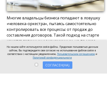
Многие владельцы бизнеса попадают в ловушку
«человека-оркестра», пытаясь самостоятельно
контролировать все процессы: от продаж до
составления договоров. Такой подход на старте
кажется логичным и экономичным, но по мере
роста компании он неизбежно становится
На нашем сайте используются cookie-файлы. Продолжая пользоваться данным
сайтом, Вы подтверждаете свое согласие на использование файлов cookie в
тормозом развития. Собственник просто тонет в
соответствии с настоящим уведомлением,
Пользовательским соглашением
и
операционке, теряя фокус на стратегических целях
Политикой конфиденциальности
и масштабировании.
СОГЛАСЕН(НА)
Делегирование сложных функций профильным
экспертам — это не просто разгрузка графика, а
вопрос выживания компании в конкурентной
среде. Когда каждый занимается своим делом,
бизнес работает как отлаженный механизм, а
риски сводятся к минимуму. Рассмотрим, почему