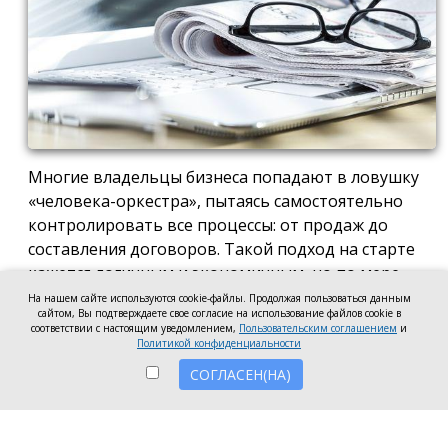
Многие владельцы бизнеса попадают в ловушку
«человека-оркестра», пытаясь самостоятельно
контролировать все процессы: от продаж до
составления договоров. Такой подход на старте
кажется логичным и экономичным, но по мере
роста компании он неизбежно становится
На нашем сайте используются cookie-файлы. Продолжая пользоваться данным
сайтом, Вы подтверждаете свое согласие на использование файлов cookie в
тормозом развития. Собственник просто тонет в
соответствии с настоящим уведомлением,
Пользовательским соглашением
и
операционке, теряя фокус на стратегических целях
Политикой конфиденциальности
и масштабировании.
СОГЛАСЕН(НА)
Делегирование сложных функций профильным
экспертам — это не просто разгрузка графика, а