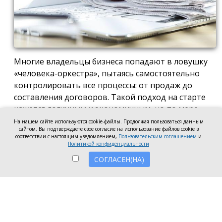
Многие владельцы бизнеса попадают в ловушку
«человека-оркестра», пытаясь самостоятельно
контролировать все процессы: от продаж до
составления договоров. Такой подход на старте
кажется логичным и экономичным, но по мере
роста компании он неизбежно становится
На нашем сайте используются cookie-файлы. Продолжая пользоваться данным
сайтом, Вы подтверждаете свое согласие на использование файлов cookie в
тормозом развития. Собственник просто тонет в
соответствии с настоящим уведомлением,
Пользовательским соглашением
и
операционке, теряя фокус на стратегических целях
Политикой конфиденциальности
и масштабировании.
СОГЛАСЕН(НА)
Делегирование сложных функций профильным
экспертам — это не просто разгрузка графика, а
вопрос выживания компании в конкурентной
среде. Когда каждый занимается своим делом,