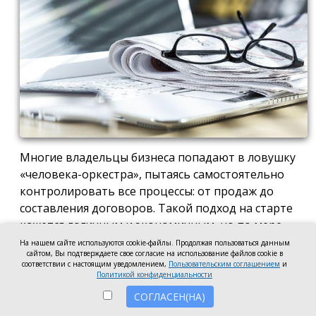
Многие владельцы бизнеса попадают в ловушку
«человека-оркестра», пытаясь самостоятельно
контролировать все процессы: от продаж до
составления договоров. Такой подход на старте
кажется логичным и экономичным, но по мере
роста компании он неизбежно становится
На нашем сайте используются cookie-файлы. Продолжая пользоваться данным
сайтом, Вы подтверждаете свое согласие на использование файлов cookie в
тормозом развития. Собственник просто тонет в
соответствии с настоящим уведомлением,
Пользовательским соглашением
и
операционке, теряя фокус на стратегических целях
Политикой конфиденциальности
и масштабировании.
СОГЛАСЕН(НА)