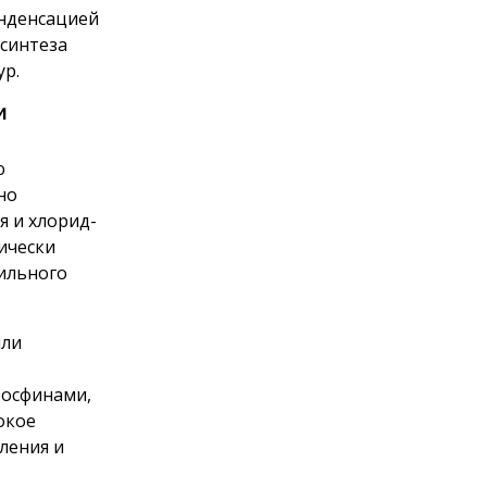
онденсацией
 синтеза
ур.
и
ю
но
я и хлорид-
ически
бильного
или
фосфинами,
окое
ления и