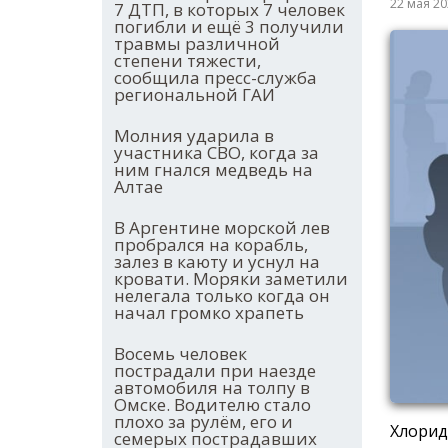
22 мая 2
7 ДТП, в которых 7 человек
погибли и ещё 3 получили
травмы различной
степени тяжести,
сообщила пресс-служба
региональной ГАИ
Молния ударила в
участника СВО, когда за
ним гнался медведь на
Алтае
В Аргентине морской лев
пробрался на корабль,
залез в каюту и уснул на
кровати. Моряки заметили
нелегала только когда он
начал громко храпеть
Восемь человек
пострадали при наезде
автомобиля на толпу в
Омске. Водителю стало
плохо за рулём, его и
Хлорид
семерых пострадавших