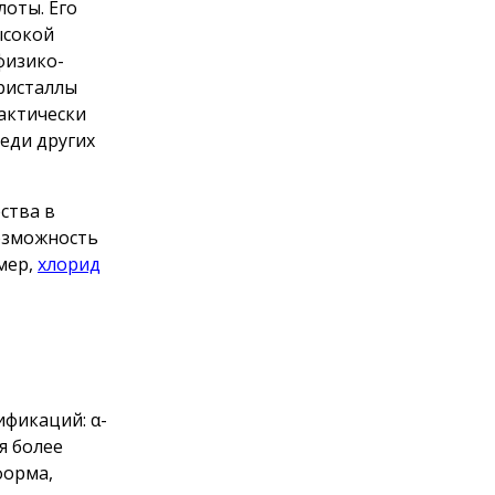
лоты. Его
ысокой
физико-
кристаллы
актически
реди других
ства в
возможность
мер,
хлорид
ификаций: α-
я более
форма,