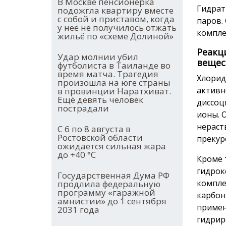
В Москве пенсионерка
Гидрат
подожгла квартиру вместе
с собой и приставом, когда
паров.
у неё не получилось отжать
компле
жильё по «схеме Долиной»
Реакц
Удар молнии убил
вещес
футболиста в Таиланде во
время матча. Трагедия
Хлорид
произошла на юге страны
активн
в провинции Наратхиват.
Ещё девять человек
диссоц
пострадали
ионы. 
нераст
С 6 по 8 августа в
Ростовской области
прекур
ожидается сильная жара
до +40 °С
Кроме 
гидрок
Государственная Дума РФ
компле
продлила федеральную
программу «гаражной
карбон
амнистии» до 1 сентября
примен
2031 года
гидрир