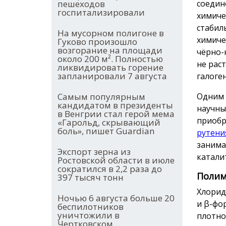
пешеходов
соедин
госпитализировали
химиче
стабил
На мусорном полигоне в
химиче
Гуково произошло
возгорание на площади
чёрно-
около 200 м². Полностью
не рас
ликвидировать горение
запланировали 7 августа
галоге
Самым популярным
Одним 
кандидатом в президенты
научны
в Венгрии стал герой мема
приобр
«Гарольд, скрывающий
боль», пишет Guardian
рутени
занима
Экспорт зерна из
катали
Ростовской области в июле
сократился в 2,2 раза до
Полим
397 тысяч тонн
Хлорид
Ночью 6 августа больше 20
и β-фо
беспилотников
уничтожили в
плотно
Чертковском,