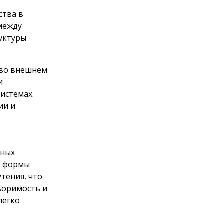
ства в
 между
уктуры
 во внешнем
и
истемах.
ии и
чных
ти формы
тения, что
творимость и
легко