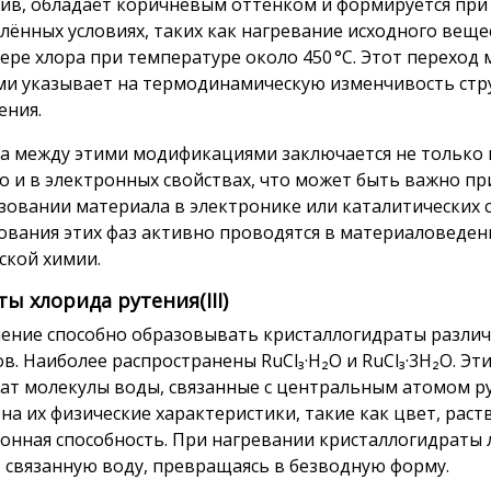
ив, обладает коричневым оттенком и формируется при
лённых условиях, таких как нагревание исходного веще
ере хлора при температуре около 450 °C. Этот переход
и указывает на термодинамическую изменчивость стр
ения.
а между этими модификациями заключается не только
но и в электронных свойствах, что может быть важно пр
зовании материала в электронике или каталитических с
ования этих фаз активно проводятся в материаловеден
ской химии.
ы хлорида рутения(III)
ение способно образовывать кристаллогидраты разли
ов. Наиболее распространены RuCl₃·H₂O и RuCl₃·3H₂O. Э
ат молекулы воды, связанные с центральным атомом ру
 на их физические характеристики, такие как цвет, рас
онная способность. При нагревании кристаллогидраты 
 связанную воду, превращаясь в безводную форму.