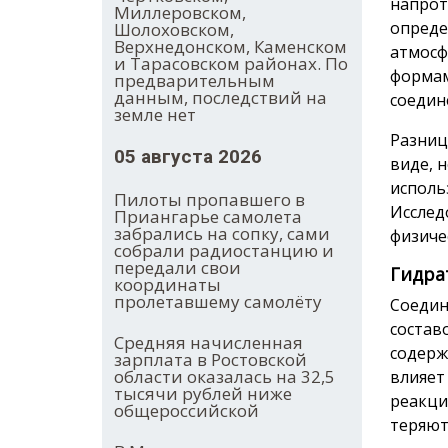
напрот
Миллеровском,
опреде
Шолоховском,
Верхнедонском, Каменском
атмосф
и Тарасовском районах. По
формам
предварительным
данным, последствий на
соедин
земле нет
Разниц
05 августа 2026
виде, 
исполь
Пилоты пропавшего в
Исслед
Приангарье самолета
забрались на сопку, сами
физиче
собрали радиостанцию и
передали свои
Гидрат
координаты
пролетавшему самолёту
Соедин
состав
Средняя начисленная
содерж
зарплата в Ростовской
области оказалась на 32,5
влияет
тысячи рублей ниже
реакци
общероссийской
теряют