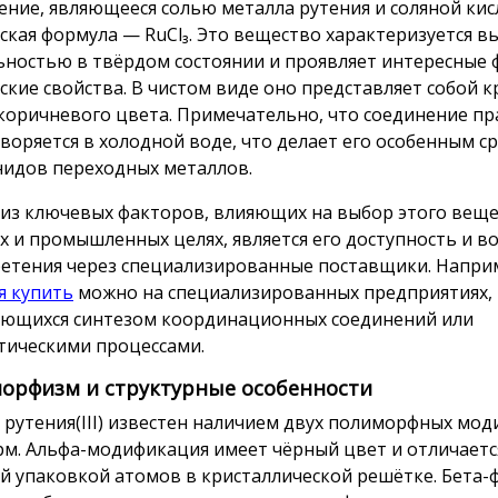
ение, являющееся солью металла рутения и соляной кис
ская формула — RuCl₃. Это вещество характеризуется в
ьностью в твёрдом состоянии и проявляет интересные 
ские свойства. В чистом виде оно представляет собой 
коричневого цвета. Примечательно, что соединение пр
творяется в холодной воде, что делает его особенным с
нидов переходных металлов.
из ключевых факторов, влияющих на выбор этого веще
х и промышленных целях, является его доступность и 
етения через специализированные поставщики. Напри
я купить
можно на специализированных предприятиях,
ющихся синтезом координационных соединений или
тическими процессами.
орфизм и структурные особенности
 рутения(III) известен наличием двух полиморфных мод
рм. Альфа-модификация имеет чёрный цвет и отличаетс
й упаковкой атомов в кристаллической решётке. Бета-