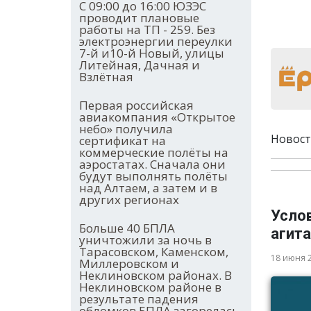
С 09:00 до 16:00 ЮЗЭС
проводит плановые
работы на ТП - 259. Без
электроэнергии переулки
7-й и10-й Новый, улицы
Литейная, Дачная и
Взлётная
Первая российская
авиакомпания «Открытое
небо» получила
Новост
сертификат на
коммерческие полёты на
аэростатах. Сначала они
будут выполнять полёты
над Алтаем, а затем и в
других регионах
Усло
Больше 40 БПЛА
агита
уничтожили за ночь в
Тарасовском, Каменском,
18 июня 
Миллеровском и
Неклиновском районах. В
Неклиновском районе в
результате падения
обломков БПЛА загорелась