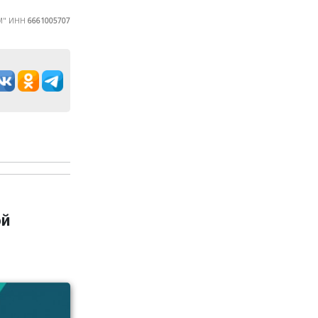
ЦМ" ИНН
6661005707
ой