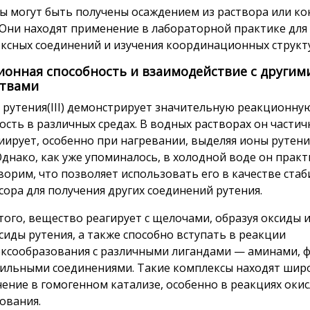
ы могут быть получены осаждением из раствора или к
 Они находят применение в лабораторной практике для
ксных соединений и изучения координационных структ
ионная способность и взаимодействие с другим
твами
 рутения(III) демонстрирует значительную реакционну
ость в различных средах. В водных растворах он частич
иирует, особенно при нагревании, выделяя ионы рутени
Однако, как уже упоминалось, в холодной воде он практ
ворим, что позволяет использовать его в качестве ста
сора для получения других соединений рутения.
того, вещество реагирует с щелочами, образуя оксиды 
сиды рутения, а также способно вступать в реакции
ксообразования с различными лигандами — аминами, 
ильными соединениями. Такие комплексы находят шир
ение в гомогенном катализе, особенно в реакциях окис
ования.