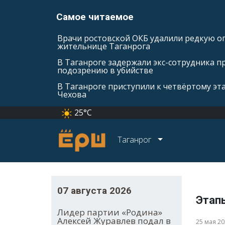
Самое читаемое
Врачи ростовской ОКБ удалили редкую оп
жительнице Таганрога
В Таганроге задержали экс-сотрудника п
подозрению в убийстве
В Таганроге приступили к четвёртому эт
Чехова
25°C
Таганрог
07 августа 2026
Этап
Лидер партии «Родина»
Алексей Журавлев подал в
25 мая 2