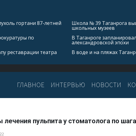
ухоль гортани 87-летней
Школа № 39 Таганрога выш
школьных музеев
рокуратуры по
В Таганроге запланирова
александровской эпохи
апу реставрации театра
В воде и на пляжах Таган
ГЛАВНОЕ
ИНТЕРВЬЮ
НОВОСТИ
КО
ы лечения пульпита у стоматолога по шаг
022