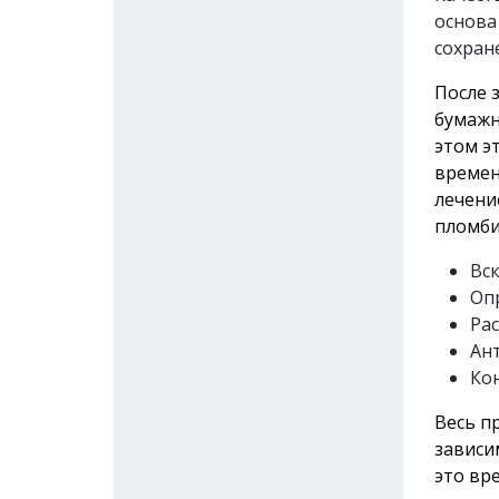
основа
сохране
После 
бумажн
этом э
времен
лечени
пломби
Вс
Оп
Рас
Ан
Ко
Весь п
зависи
это вр