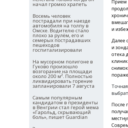
Прием 
начал громко храпеть
продол
хронич
Восемь человек
пострадали при наезде
вмешат
автомобиля на толпу в
и избе
Омске. Водителю стало
плохо за рулём, его и
семерых пострадавших
Далее 
пешеходов
и зонд
госпитализировали
отека 
клиник
На мусорном полигоне в
Гуково произошло
снимок
возгорание на площади
пораже
около 200 м². Полностью
ликвидировать горение
запланировали 7 августа
Точная
выбрат
Самым популярным
кандидатом в президенты
После 
в Венгрии стал герой мема
получа
«Гарольд, скрывающий
боль», пишет Guardian
местну
Соврем