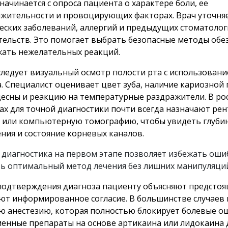
начинается с опроса пациента о характере боли, ее
жительности и провоцирующих факторах. Врач уточня
еских заболеваний, аллергий и предыдущих стоматолог
ельств. Это помогает выбрать безопасные методы обе
жать нежелательных реакций.
следует визуальный осмотр полости рта с использовани
а. Специалист оценивает цвет зуба, наличие кариозной 
десны и реакцию на температурные раздражители. В ро
ах для точной диагностики почти всегда назначают ре
 или компьютерную томографию, чтобы увидеть глуби
ния и состояние корневых каналов.
 диагностика на первом этапе позволяет избежать оши
ь оптимальный метод лечения без лишних манипуляций
подтверждения диагноза пациенту объясняют предстоя
ют информированное согласие. В большинстве случаев
ю анестезию, которая полностью блокирует болевые о
енные препараты на основе артикаина или лидокаина