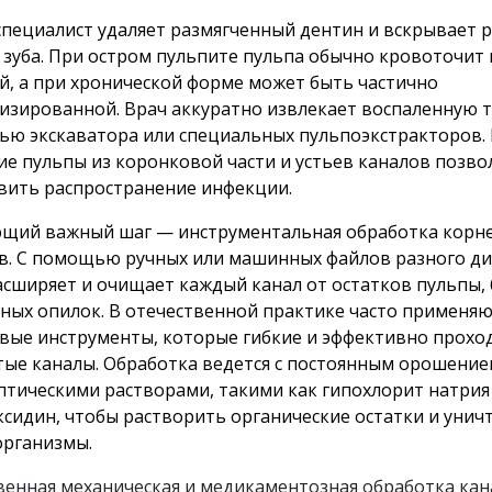
специалист удаляет размягченный дентин и вскрывает 
 зуба. При остром пульпите пульпа обычно кровоточит 
й, а при хронической форме может быть частично
изированной. Врач аккуратно извлекает воспаленную т
ю экскаватора или специальных пульпоэкстракторов.
ие пульпы из коронковой части и устьев каналов позво
вить распространение инфекции.
щий важный шаг — инструментальная обработка корн
в. С помощью ручных или машинных файлов разного д
асширяет и очищает каждый канал от остатков пульпы, 
ных опилок. В отечественной практике часто применяю
вые инструменты, которые гибкие и эффективно прохо
тые каналы. Обработка ведется с постоянным орошени
птическими растворами, такими как гипохлорит натрия
ксидин, чтобы растворить органические остатки и уни
рганизмы.
венная механическая и медикаментозная обработка ка