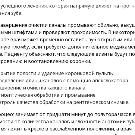
 успешного лечения, которая напрямую влияет на прогн
ния зуба.
завершения очистки каналы промывают обильно, высу
ыми штифтами и проверяют проходимость. В некоторых
тапе врач может временно оставить зуб открытым или 
ную пломбу, если требуется дополнительное медикаме
е. Пациенту объясняют, что следующие визиты будут п
рованию и восстановлению коронки.
крытие полости и удаление коронковой пульпы.
ределение длины каналов с помощью апекслокатора.
ширение и очистка каждого канала.
тисептическая обработка и промывание.
нтроль качества обработки на рентгеновском снимке.
роцесс занимает от тридцати минут до полутора часов 
мости от количества каналов и сложности анатомии зуб
емя лежит в кресле в расслабленном положении, а врач