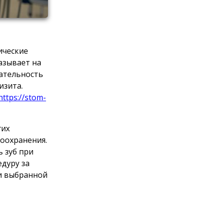
ические
азывает на
вательность
изита.
https://stom-
гих
оохранения.
 зуб при
дуру за
 и выбранной