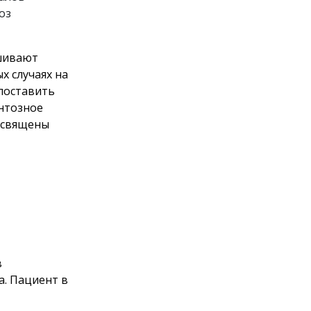
оз
шивают
 случаях на
поставить
нтозное
освящены
в
а. Пациент в