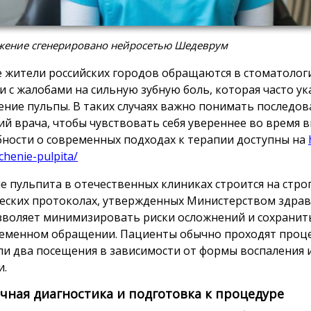
жение сгенерировано нейросетью Шедеврум
 жители российских городов обращаются в стоматолог
и с жалобами на сильную зубную боль, которая часто ук
ение пульпы. В таких случаях важно понимать последо
ий врача, чтобы чувствовать себя увереннее во время в
ности о современных подходах к терапии доступны на
echenie-pulpita/
е пульпита в отечественных клиниках строится на стро
еских протоколах, утвержденных Министерством здрав
зволяет минимизировать риски осложнений и сохранить
еменном обращении. Пациенты обычно проходят проце
ли два посещения в зависимости от формы воспаления
и.
чная диагностика и подготовка к процедуре