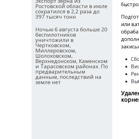
Экспорт зерна из
быстро
Ростовской области в июле
сократился в 2,2 раза до
397 тысяч тонн
Подгот
или ва
Ночью 6 августа больше 20
обраба
беспилотников
дополн
уничтожили в
Чертковском,
закись
Миллеровском,
Шолоховском,
Сбо
Верхнедонском, Каменском
и Тарасовском районах. По
Ви
предварительным
Ре
данным, последствий на
Вы
земле нет
Удале
корне