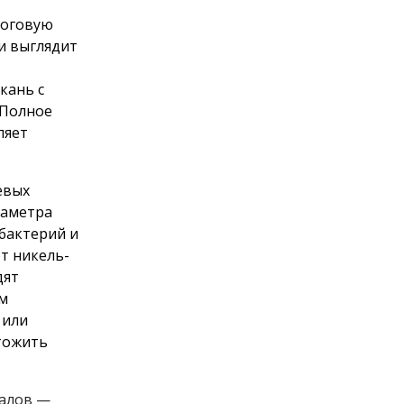
роговую
и выглядит
кань с
 Полное
ляет
евых
иаметра
бактерий и
т никель-
дят
ем
 или
чтожить
налов —