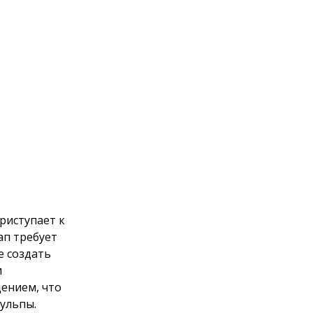
риступает к
ап требует
е создать
и
ением, что
ульпы.