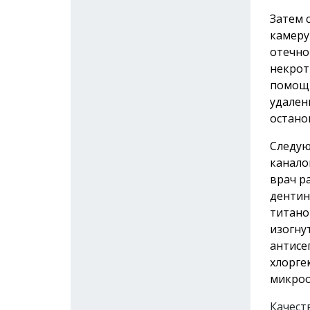
Затем 
камеру
отечно
некрот
помощь
удален
остано
Следую
канало
врач р
дентин
титано
изогну
антисе
хлорге
микроо
Качест