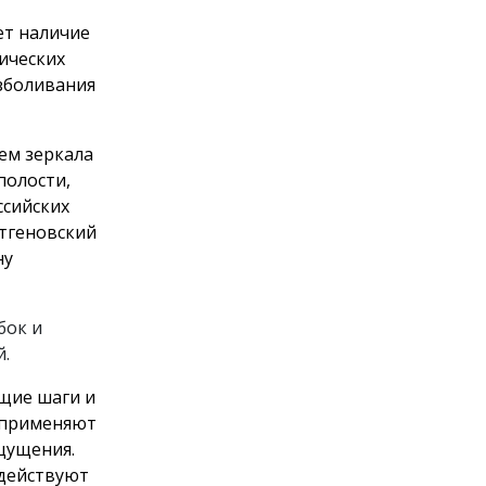
ет наличие
ических
зболивания
ем зеркала
полости,
ссийских
нтгеновский
ну
бок и
.
щие шаги и
 применяют
щущения.
 действуют