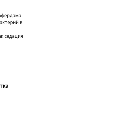
оффердама
актерий в
ак седация
тка