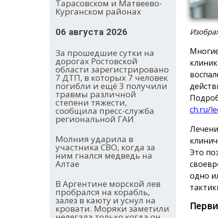
Тарасовском и Матвеево-
Курганском районах
06 августа 2026
Изобра
Многие
За прошедшие сутки на
дорогах Ростовской
клиник
области зарегистрировано
воспал
7 ДТП, в которых 7 человек
погибли и ещё 3 получили
действ
травмы различной
Подроб
степени тяжести,
ch.ru/l
сообщила пресс-служба
региональной ГАИ
Лечени
Молния ударила в
клинич
участника СВО, когда за
Это по
ним гнался медведь на
Алтае
своевр
одно и
В Аргентине морской лев
тактик
пробрался на корабль,
залез в каюту и уснул на
Перви
кровати. Моряки заметили
нелегала только когда он