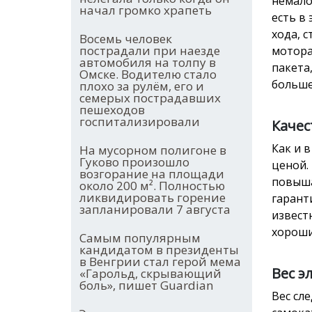
немало
начал громко храпеть
есть в
хода, 
Восемь человек
пострадали при наезде
мотора
автомобиля на толпу в
пакета
Омске. Водителю стало
больше
плохо за рулём, его и
семерых пострадавших
пешеходов
госпитализировали
Качес
Как и 
На мусорном полигоне в
Гуково произошло
ценой.
возгорание на площади
повыша
около 200 м². Полностью
ликвидировать горение
гарант
запланировали 7 августа
извест
хороши
Самым популярным
кандидатом в президенты
в Венгрии стал герой мема
Вес э
«Гарольд, скрывающий
боль», пишет Guardian
Вес сл