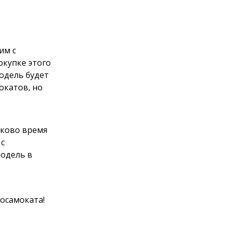
им с
окупке этого
модель будет
окатов, но
аково время
 с
одель в
осамоката!