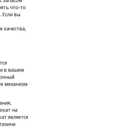
с запасом
зять что-то
. Если вы
е качества,
тся
ом в вашем
ронный
ее механизм
ания,
окат на
ат является
газина