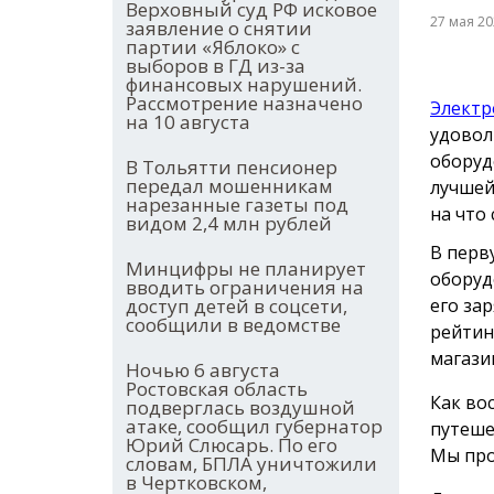
Верховный суд РФ исковое
27 мая 2
заявление о снятии
партии «Яблоко» с
выборов в ГД из-за
финансовых нарушений.
Рассмотрение назначено
Электр
на 10 августа
удовол
оборуд
В Тольятти пенсионер
передал мошенникам
лучшей
нарезанные газеты под
на что
видом 2,4 млн рублей
В перв
Минцифры не планирует
оборуд
вводить ограничения на
доступ детей в соцсети,
его за
сообщили в ведомстве
рейтин
магази
Ночью 6 августа
Ростовская область
Как во
подверглась воздушной
атаке, сообщил губернатор
путеше
Юрий Слюсарь. По его
Мы про
словам, БПЛА уничтожили
в Чертковском,