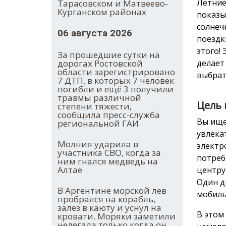
Летние
Тарасовском и Матвеево-
Курганском районах
показы
солнеч
06 августа 2026
поездк
этого!
За прошедшие сутки на
дорогах Ростовской
делает
области зарегистрировано
выбрат
7 ДТП, в которых 7 человек
погибли и ещё 3 получили
травмы различной
Цель 
степени тяжести,
сообщила пресс-служба
Вы ище
региональной ГАИ
увлека
Молния ударила в
электр
участника СВО, когда за
потреб
ним гнался медведь на
Алтае
центру
Один д
В Аргентине морской лев
мобиль
пробрался на корабль,
залез в каюту и уснул на
В этом
кровати. Моряки заметили
нелегала только когда он