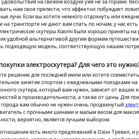
 удовольствия на свежем воздухе уже не за горами. Вес
вать нам свои прелести, что эффектно побуждает лови
ные лучи. Если вы хотите немного отдохнуть или ежедн
и на транспорте не дают вам спать по ночам, у нас есть
 Электрические скутеры Xiaomi были хорошо приняты на 
 их удобной альтернативой другим формам путешествий
ь подходящую модель, соответствующую нашим потре
покупки электроскутера? Для чего это нужно
те решение для последней мили или хотите совместит
тельное занятие спортом с ежедневными поездками на 
онного скутера, который вам нужен, зависит от ваших 
ностей в производительности, а также от цены. Для по
 города вам обычно не нужен очень продвинутый
элект
вигатель с прочными шинами и малым весом для макс
ности, вероятно, является лучшим выбором.
 отношении есть много предложений в Озон Тревел, и у