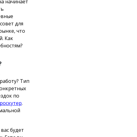
на начинает
ть
евные
 совет для
рынке, что
. Как
бностям?
?
ь
работу? Тип
конкретных
ездок по
роскутер
.
имальной
 вас будет