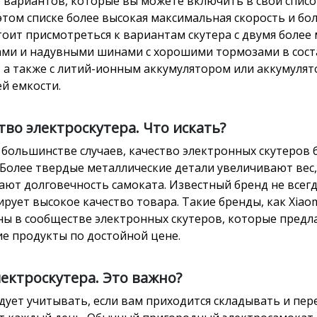
 вариантов, которые вы можете включить в свой список
 этом списке более высокая максимальная скорость и бо
стоит присмотреться к вариантам скутера с двумя боле
ми и надувными шинами с хорошими тормозами в сост
, а также с литий-ионным аккумулятором или аккумуля
й емкости.
тво электроскутера. Что искать?
в большинстве случаев, качество электронных скутеров б
 Более твердые металлические детали увеличивают вес,
ют долговечность самоката. Известный бренд не всег
ирует высокое качество товара. Такие бренды, как Xiao
ны в сообществе электронных скутеров, которые предл
е продукты по достойной цене.
лектроскутера. Это важно?
едует учитывать, если вам приходится складывать и пер