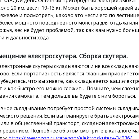
т каждый день. Обычный пригородный электросамокат 
коло 20 км. весит 10-13 кг. Может быть хорошей идеей в
тяжелое и посмотреть, каково это нести его по лестнице
более мощного повседневного монстра для отдыха или
ожья, вес не будет проблемой, так как вам нужно больш
ти и дальности хода.
ещение электроскутера. Сборка скутера.
 электронные скутеры складываются и не все складываю
ово. Если портативность является главным приоритет
, убедитесь, что вы знаете, как складывается ваш элект
т и как быстро его можно сложить. Помните, чем сложн
вания самоката, тем дольше вы будете с ним бороться.
вное складывание потребует простой системы складыв
ческого решения. Если вы планируете брать электросам
 или в общественный транспорт, складной электросамок
 решением. Подробнее об этом смотрите в каталоге ма
ру»:
https://www.ozon.ru/category/elektroskutery-34036/
.