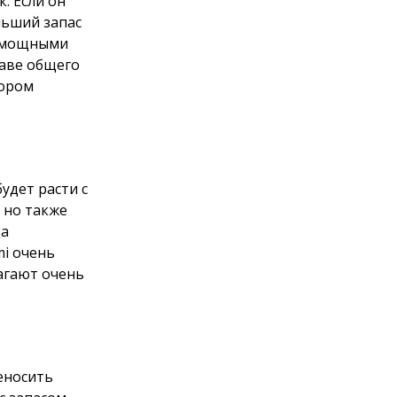
. Если он
льший запас
е мощными
аве общего
тором
удет расти с
 но также
да
mi очень
агают очень
еносить