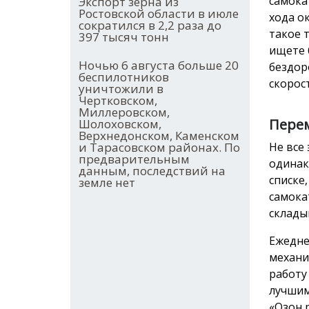
самока
Экспорт зерна из
Ростовской области в июле
хода о
сократился в 2,2 раза до
такое 
397 тысяч тонн
ищете 
Ночью 6 августа больше 20
бездор
беспилотников
скорос
уничтожили в
Чертковском,
Миллеровском,
Перем
Шолоховском,
Верхнедонском, Каменском
и Тарасовском районах. По
Не все
предварительным
одинак
данным, последствий на
списке
земле нет
самока
склады
Ежедне
механи
работу
лучшим
«Озон 