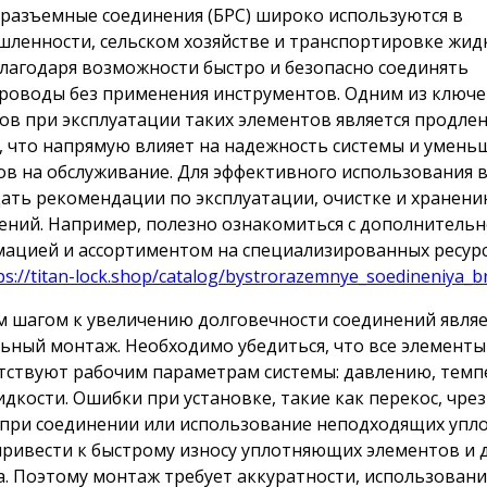
разъемные соединения (БРС) широко используются в
ленности, сельском хозяйстве и транспортировке жид
благодаря возможности быстро и безопасно соединять
роводы без применения инструментов. Одним из ключ
ов при эксплуатации таких элементов является продлен
, что напрямую влияет на надежность системы и умень
ов на обслуживание. Для эффективного использования 
ать рекомендации по эксплуатации, очистке и хранен
ений. Например, полезно ознакомиться с дополнитель
ацией и ассортиментом на специализированных ресурс
ps://titan-lock.shop/catalog/bystrorazemnye_soedineniya_b
 шагом к увеличению долговечности соединений являе
ьный монтаж. Необходимо убедиться, что все элементы
тствуют рабочим параметрам системы: давлению, темп
идкости. Ошибки при установке, такие как перекос, чре
 при соединении или использование неподходящих упл
привести к быстрому износу уплотняющих элементов и
а. Поэтому монтаж требует аккуратности, использовани