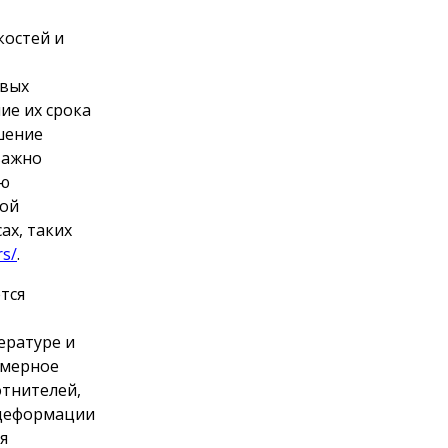
костей и
евых
ие их срока
шение
важно
ию
ной
ах, таких
rs/
.
тся
ературе и
змерное
отнителей,
 деформации
я