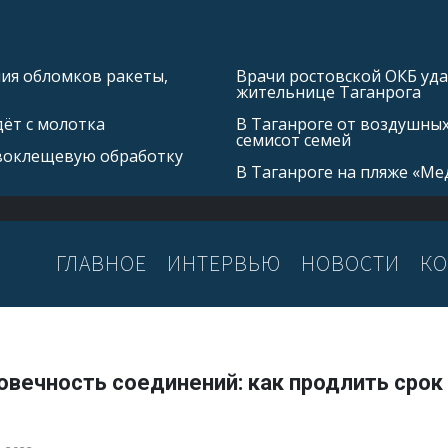
ния обломков ракеты,
Врачи ростовской ОКБ уда
жительнице Таганрога
ёт с молотка
В Таганроге от воздушных
семисот семей
воклещевую обработку
В Таганроге на пляже «Ме
ГЛАВНОЕ
ИНТЕРВЬЮ
НОВОСТИ
КО
овечность соединений: как продлить сро