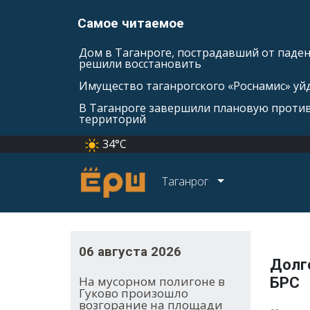
Самое читаемое
Дом в Таганроге, пострадавший от паде
решили восстановить
Имущество таганрогского «Роснамис» уйд
В Таганроге завершили плановую проти
территорий
34°C
Таганрог
06 августа 2026
Долг
На мусорном полигоне в
БРС
Гуково произошло
возгорание на площади