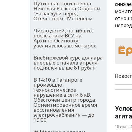
Путин наградил певца
снижае
Николая Баскова Орденом
монито
"За заслуги перед
отноше
Отечеством" IV степени
непред
Число детей, погибших
после атаки ВСУ на
Архипо-Осиповку,
увеличилось до четырёх
Внебиржевой курс доллара
впервые с начала апреля
поднялся выше 81 рубля
Новост
В 14:10 в Таганроге
произошло
технологическое
нарушение в сети 6 кВ.
Обесточен центр города.
Ориентировочное время
Усло
восстановления
электроснабжения — до
агита
19:00
18 июня 
Wildberries в первом