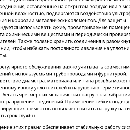
Соединения, оставленные на открытом воздухе или в мес
нной влажностью, подвергаются воздействию ультра
ния и коррозии металлических элементов. Для защиты
ндуется использовать сухие, проветриваемые помещен
та с химическими веществами и периодически проверя
ителей. Также полезно хранить соединения в разомкну
нии, чтобы избежать постоянного давления на уплотн
ты.
регулярного обслуживания важно учитывать совместим
ений с используемыми трубопроводами и фурнитурой.
ветствие диаметра, материала или типа резьбы может 
нному износу уплотнителей и нарушению герметичнос
избегать чрезмерных механических нагрузок и вибрации
ют разрушение соединений. Применение гибких подвод
зирующих элементов позволяет снизить нагрузку на си
ть срок службы.
ение этих правил обеспечивает стабильную работу сис