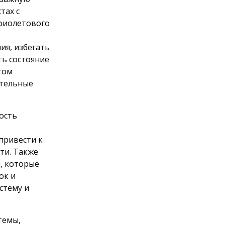
тах с
фиолетового
ия, избегать
ть состояние
том
ительные
ость
привести к
ти. Также
, которые
ок и
стему и
темы,