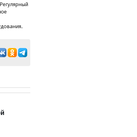
 Регулярный
ное
дования..
ой