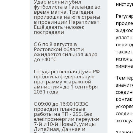
Удар молнии убил
инстру
футболиста в Таиланде во
время матча. Трагедия
Регуля
произошла на юге страны
в провинции Наратхиват.
продле
Ещё девять человек
жидкос
пострадали
уплотн
С 6 по 8 августа в
период
Ростовской области
также 
ожидается сильная жара
исполь
до +40 °С
химиче
Государственная Дума РФ
продлила федеральную
Темпер
программу «гаражной
значит
амнистии» до 1 сентября
2031 года
соедин
контак
С 09:00 до 16:00 ЮЗЭС
ускоря
проводит плановые
соедин
работы на ТП - 259. Без
электроэнергии переулки
эксплу
7-й и10-й Новый, улицы
Литейная, Дачная и
Хранен