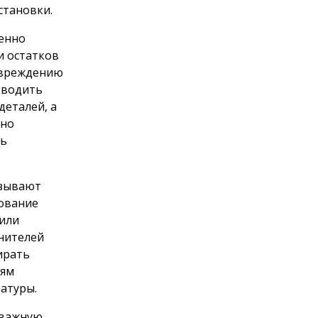
становки.
венно
и остатков
овреждению
оводить
деталей, а
жно
ть
азывают
зование
или
нителей
ирать
иям
ратуры.
 важную