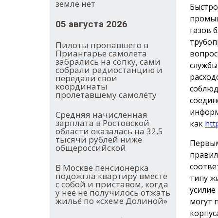
земле нет
Быстро
промыш
05 августа 2026
газов 
трубоп
Пилоты пропавшего в
Приангарье самолета
вопрос
забрались на сопку, сами
службы
собрали радиостанцию и
расход
передали свои
координаты
соблюд
пролетавшему самолёту
соедин
информ
Средняя начисленная
зарплата в Ростовской
как
htt
области оказалась на 32,5
тысячи рублей ниже
Первым
общероссийской
правил
соотве
В Москве пенсионерка
подожгла квартиру вместе
типу ж
с собой и приставом, когда
усилие
у неё не получилось отжать
жильё по «схеме Долиной»
могут 
корпус