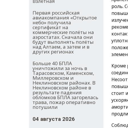
Взлётная
роль. 
Первая российская
повыше
авиакомпания «Открытое
излуче
небо» получила
рекоме
сертификат на
коммерческие полёты на
контак
аэростатах. Сначала они
уплотн
будут выполнять полёты
над Алтаем, а затем и в
положе
других регионах
элемен
Больше 40 БПЛА
Кроме 
уничтожили за ночь в
соедин
Тарасовском, Каменском,
Миллеровском и
Несоот
Неклиновском районах. В
повыше
Неклиновском районе в
результате падения
стоит 
обломков БПЛА загорелась
ускоря
трава, пожар оперативно
аморти
потушили
продли
04 августа 2026
Соблюд