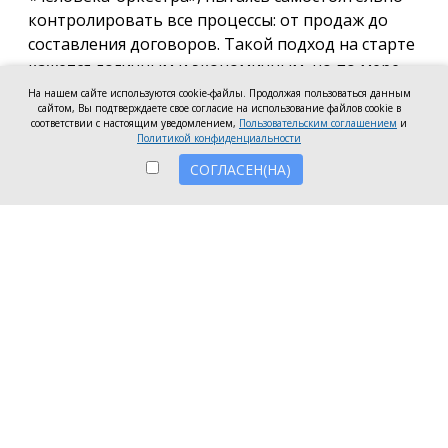
контролировать все процессы: от продаж до
составления договоров. Такой подход на старте
кажется логичным и экономичным, но по мере
роста компании он неизбежно становится
На нашем сайте используются cookie-файлы. Продолжая пользоваться данным
сайтом, Вы подтверждаете свое согласие на использование файлов cookie в
тормозом развития. Собственник просто тонет в
соответствии с настоящим уведомлением,
Пользовательским соглашением
и
операционке, теряя фокус на стратегических целях
Политикой конфиденциальности
и масштабировании.
СОГЛАСЕН(НА)
Делегирование сложных функций профильным
экспертам — это не просто разгрузка графика, а
вопрос выживания компании в конкурентной
среде. Когда каждый занимается своим делом,
бизнес работает как отлаженный механизм, а
риски сводятся к минимуму. Рассмотрим, почему
именно финансовое и юридическое
сопровождение стоит доверить внешним
профессионалам.
Финансовое здоровье компании