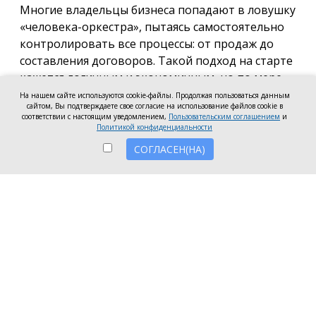
Многие владельцы бизнеса попадают в ловушку
«человека-оркестра», пытаясь самостоятельно
контролировать все процессы: от продаж до
составления договоров. Такой подход на старте
кажется логичным и экономичным, но по мере
роста компании он неизбежно становится
На нашем сайте используются cookie-файлы. Продолжая пользоваться данным
сайтом, Вы подтверждаете свое согласие на использование файлов cookie в
тормозом развития. Собственник просто тонет в
соответствии с настоящим уведомлением,
Пользовательским соглашением
и
операционке, теряя фокус на стратегических целях
Политикой конфиденциальности
и масштабировании.
СОГЛАСЕН(НА)
Делегирование сложных функций профильным
экспертам — это не просто разгрузка графика, а
вопрос выживания компании в конкурентной
среде. Когда каждый занимается своим делом,
бизнес работает как отлаженный механизм, а
риски сводятся к минимуму. Рассмотрим, почему
именно финансовое и юридическое
сопровождение стоит доверить внешним
профессионалам.