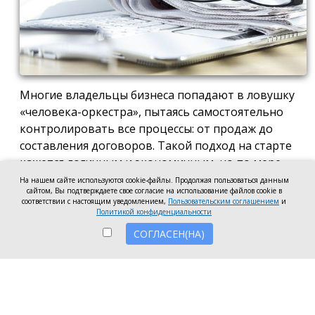
Многие владельцы бизнеса попадают в ловушку
«человека-оркестра», пытаясь самостоятельно
контролировать все процессы: от продаж до
составления договоров. Такой подход на старте
кажется логичным и экономичным, но по мере
роста компании он неизбежно становится
На нашем сайте используются cookie-файлы. Продолжая пользоваться данным
сайтом, Вы подтверждаете свое согласие на использование файлов cookie в
тормозом развития. Собственник просто тонет в
соответствии с настоящим уведомлением,
Пользовательским соглашением
и
операционке, теряя фокус на стратегических целях
Политикой конфиденциальности
и масштабировании.
СОГЛАСЕН(НА)
Делегирование сложных функций профильным
экспертам — это не просто разгрузка графика, а
вопрос выживания компании в конкурентной
среде. Когда каждый занимается своим делом,