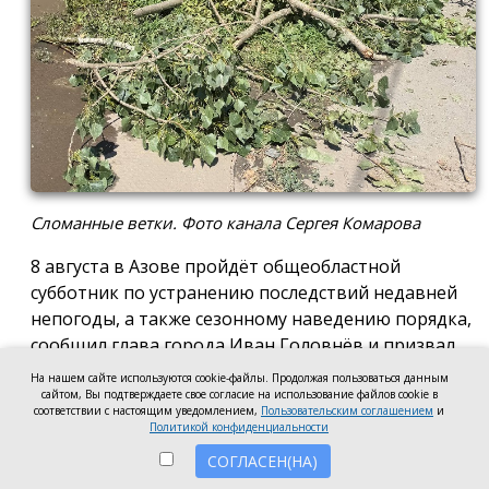
Сломанные ветки. Фото канала Сергея Комарова
8 августа в Азове пройдёт общеобластной
субботник по устранению последствий недавней
непогоды, а также сезонному наведению порядка,
сообщил глава города Иван Головнёв и призвал
горожан присоединиться к большой уборке, одной
На нашем сайте используются cookie-файлы. Продолжая пользоваться данным
из точек которой станет городской пляж.
сайтом, Вы подтверждаете свое согласие на использование файлов cookie в
соответствии с настоящим уведомлением,
Пользовательским соглашением
и
Политикой конфиденциальности
Также участники Дня чистоты будут наводить
порядок в сквере по улице Привокзальной и на
СОГЛАСЕН(НА)
других городских территориях, отметил глава