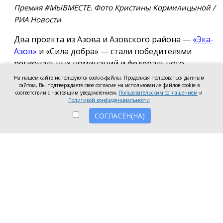
Премия #МЫВМЕСТЕ. Фото Кристины Кормилицыной /
РИА Новости
Два проекта из Азова и Азовского района —
«Эка-
Азов»
и «Сила добра» — стали победителями
региональных номинаций и федерального
полуфинала Международной премии #МЫВМЕСТЕ
На нашем сайте используются cookie-файлы. Продолжая пользоваться данным
2026.
сайтом, Вы подтверждаете свое согласие на использование файлов cookie в
соответствии с настоящим уведомлением,
Пользовательским соглашением
и
Политикой конфиденциальности
Проект общественной организации «Эка-Азов»
СОГЛАСЕН(НА)
одержал победу в региональном этапе в
номинации «Устойчивое будущее», получив
награды в двух категориях: «Личность» и «НКО и
проекты».
Напомним, в 2025 году проект «Эка-Азов»
«Донсбор» стал
лучшим
в Ростовской области по
итогам регионального этапа премии
#МЫВМЕСТЕ. Участие в проекте приняли 220 школ
и детских садов из 70 городов Ростовской области.