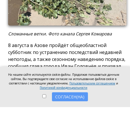
Сломанные ветки. Фото канала Сергея Комарова
8 августа в Азове пройдёт общеобластной
субботник по устранению последствий недавней
непогоды, а также сезонному наведению порядка,
сообщил глава города Иван Головнёв и призвал
горожан присоединиться к большой уборке, одной
На нашем сайте используются cookie-файлы. Продолжая пользоваться данным
сайтом, Вы подтверждаете свое согласие на использование файлов cookie в
из точек которой станет городской пляж.
соответствии с настоящим уведомлением,
Пользовательским соглашением
и
Политикой конфиденциальности
Также участники Дня чистоты будут наводить
СОГЛАСЕН(НА)
порядок в сквере по улице Привокзальной и на
других городских территориях, отметил глава
города.
«Внести свой вклад в общее дело может каждый
неравнодушный азовчанин. Вы можете принять