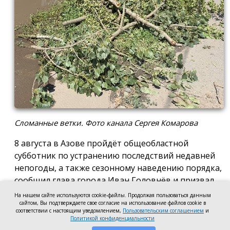
Сломанные ветки. Фото канала Сергея Комарова
8 августа в Азове пройдёт общеобластной
субботник по устранению последствий недавней
непогоды, а также сезонному наведению порядка,
сообщил глава города Иван Головнёв и призвал
горожан присоединиться к большой уборке, одной
На нашем сайте используются cookie-файлы. Продолжая пользоваться данным
из точек которой станет городской пляж.
сайтом, Вы подтверждаете свое согласие на использование файлов cookie в
соответствии с настоящим уведомлением,
Пользовательским соглашением
и
Политикой конфиденциальности
Также участники Дня чистоты будут наводить