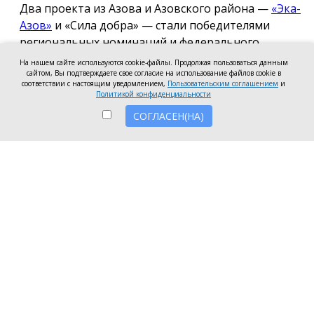
Два проекта из Азова и Азовского района —
«Эка-
Азов»
и «Сила добра» — стали победителями
региональных номинаций и федерального
полуфинала Международной премии #МЫВМЕСТЕ
На нашем сайте используются cookie-файлы. Продолжая пользоваться данным
сайтом, Вы подтверждаете свое согласие на использование файлов cookie в
2026.
соответствии с настоящим уведомлением,
Пользовательским соглашением
и
Политикой конфиденциальности
Проект общественной организации «Эка-Азов»
СОГЛАСЕН(НА)
одержал победу в региональном этапе в
номинации «Устойчивое будущее», получив
награды в двух категориях: «Личность» и «НКО и
проекты».
Напомним, в 2025 году проект «Эка-Азов»
«Донсбор» стал
лучшим
в Ростовской области по
итогам регионального этапа премии
#МЫВМЕСТЕ. Участие в проекте приняли 220 школ
и детских садов из 70 городов Ростовской области.
Проект АНО «Сила добра» стал победителем
федерального полуфинала в номинации «Герои