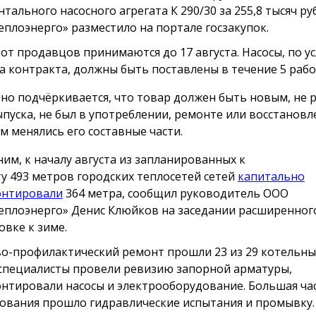
нтального насосного агрегата К 290/30 за 255,8 тысяч р
еплоэнерго» разместило на портале госзакупок.
 от продавцов принимаются до 17 августа. Насосы, по у
а контракта, должны быть поставлены в течение 5 рабо
но подчёркивается, что товар должен быть новым, не р
ыпуска, не был в употреблении, ремонте или восстановл
м менялись его составные части.
им, к началу августа из запланированных к
у 493 метров городских теплосетей сетей
капитально
онтировали
364 метра, сообщил руководитель ООО
еплоэнерго» Денис Клюйков на заседании расширенног
овке к зиме.
о-профилактический ремонт прошли 23 из 29 котельных
специалисты провели ревизию запорной арматуры,
нтировали насосы и электрооборудование. Большая ча
ования прошло гидравлические испытания и промывку.