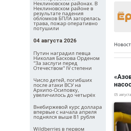
Неклиновском районах. В
Неклиновском районе в
результате падения
обломков БПЛА загорелась
трава, пожар оперативно
потушили
04 августа 2026
Новост
Путин наградил певца
Николая Баскова Орденом
"За заслуги перед
Отечеством" IV степени
«Азо
Число детей, погибших
насос
после атаки ВСУ на
Архипо-Осиповку,
увеличилось до четырёх
05 август
Внебиржевой курс доллара
впервые с начала апреля
поднялся выше 81 рубля
Wildberries в первом