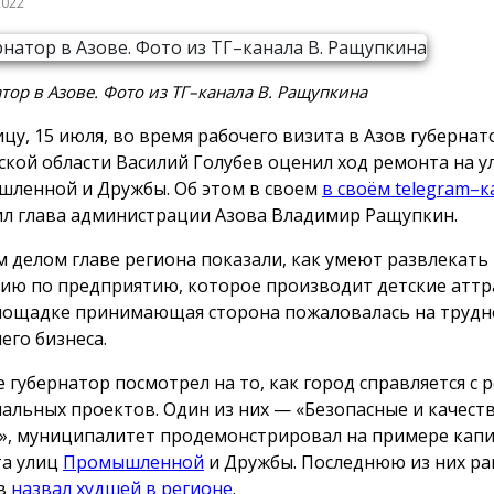
2022
тор в Азове. Фото из ТГ–канала В. Ращупкина
ицу, 15 июля, во время рабочего визита в Азов губернат
ской области Василий Голубев оценил ход ремонта на у
ленной и Дружбы. Об этом в своем
в своём telegram–к
л глава администрации Азова Владимир Ращупкин.
 делом главе региона показали, как умеют развлекать
сию по предприятию, которое производит детские аттр
лощадке принимающая сторона пожаловалась на трудн
его бизнеса.
 губернатор посмотрел на то, как город справляется с 
альных проектов. Один из них — «Безопасные и качест
», муниципалитет продемонстрировал на примере кап
а улиц
Промышленной
и Дружбы. Последнюю из них ра
ев
назвал худшей в регионе
.