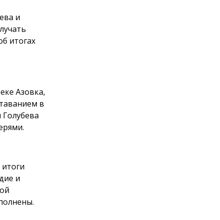
ева и
лучать
об итогах
еке Азовка,
таванием в
я Голубева
ерями.
 итоги
дие и
кой
полнены.