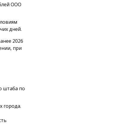
ублей ООО
словиям
чих дней.
анее 2026
ении, при
о штаба по
 города.
сть