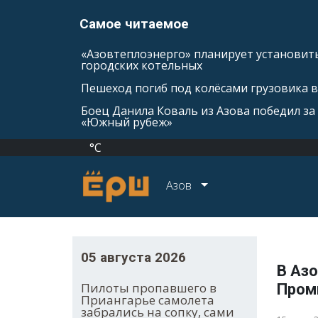
Самое читаемое
«Азовтеплоэнерго» планирует установить
городских котельных
Пешеход погиб под колёсами грузовика 
Боец Данила Коваль из Азова победил за 
«Южный рубеж»
°C
Азов
05 августа 2026
В Азо
Пилоты пропавшего в
Пром
Приангарье самолета
забрались на сопку, сами