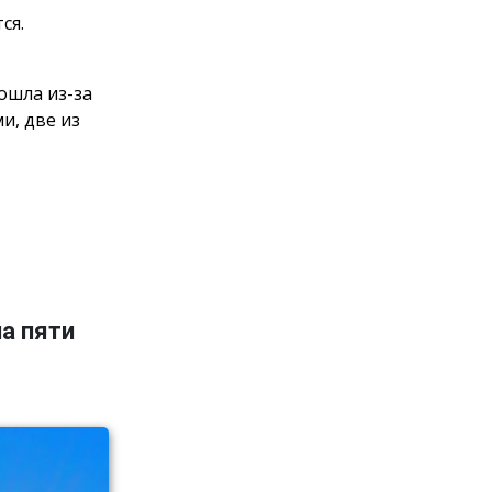
тся.
ошла из-за
и, две из
а пяти