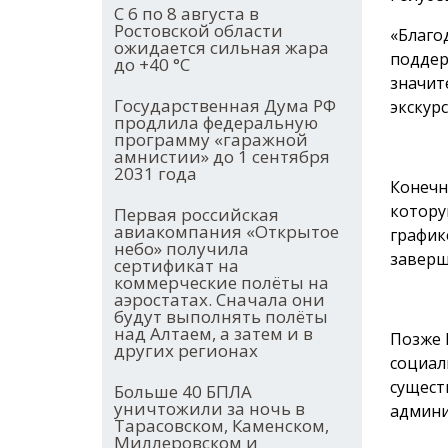
С 6 по 8 августа в
Ростовской области
«Благо
ожидается сильная жара
поддер
до +40 °С
значит
Государственная Дума РФ
экскур
продлила федеральную
программу «гаражной
амнистии» до 1 сентября
2031 года
Конечн
котору
Первая российская
авиакомпания «Открытое
график
небо» получила
заверш
сертификат на
коммерческие полёты на
аэростатах. Сначала они
будут выполнять полёты
над Алтаем, а затем и в
Позже 
других регионах
социал
сущест
Больше 40 БПЛА
уничтожили за ночь в
админи
Тарасовском, Каменском,
Миллеровском и