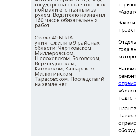
государства после того, как
горизо
поймали его пьяным за
«Азовт
рулем. Водителю назначил
160 часов обязательных
Заявки
работ
проект
Около 40 БПЛА
Отдель
уничтожили в 9 районах
области: Чертковском,
года в
Миллеровском,
которо
Шолоховском, Боковском,
Верхнедонском,
Каменском, Кашарском,
Напомн
Милютинском,
ремонт
Тарасовском. Последствий
отрем
на земле нет
«Азовт
подгот
Планов
Также 
отремо
оборуд