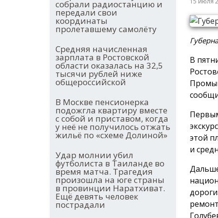
15 июля 
собрали радиостанцию и
передали свои
координаты
пролетавшему самолёту
Губерна
Средняя начисленная
зарплата в Ростовской
В пятн
области оказалась на 32,5
Ростов
тысячи рублей ниже
общероссийской
Промыш
сообщи
В Москве пенсионерка
подожгла квартиру вместе
Первым
с собой и приставом, когда
экскур
у неё не получилось отжать
жильё по «схеме Долиной»
этой п
и средн
Удар молнии убил
футболиста в Таиланде во
Дальше
время матча. Трагедия
произошла на юге страны
национ
в провинции Наратхиват.
дороги
Ещё девять человек
ремонт
пострадали
Голуб