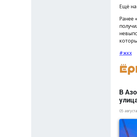
Ещё на
Ранее 
получ
невыпо
которы
#жкх
В Аз
улица
05 август