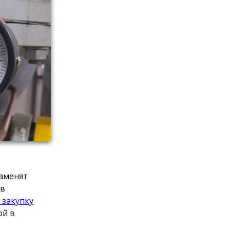
заменят
ов
 закупку
ой в