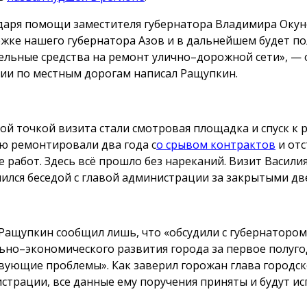
даря помощи заместителя губернатора Владимира Окун
жке нашего губернатора Азов и в дальнейшем будет по
ельные средства на ремонт улично–дорожной сети», — 
сии по местным дорогам написал Ращупкин.
ой точкой визита стали смотровая площадка и спуск к р
ю ремонтировали два года с
о срывом контрактов
и отс
е работ. Здесь всё прошло без нареканий. Визит Васили
ился беседой с главой администрации за закрытыми дв
Ращупкин сообщил лишь, что «обсудили с губернатором
ьно–экономического развития города за первое полуго
вующие проблемы». Как заверил горожан глава городс
страции, все данные ему поручения приняты и будут ис