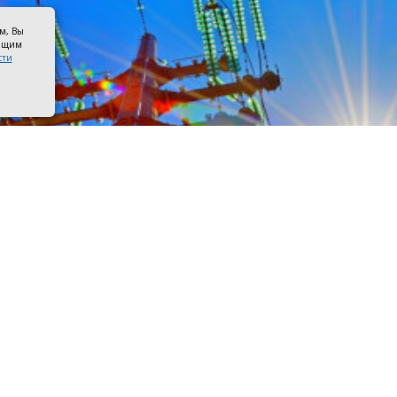
ом, Вы
оящим
сти
лектропередач. Фото пресс–службы «Россети Юг»
ста на линиях Азовских межрайонных электросетей будут
ированы профилактические ремонты.
ой половине дня, с 09:00 до 12:00, электроснабжение от