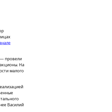
ор
лицах
анале
 — провели
акционы. На
ости малого
реализацией
венные
итального
нее Василий