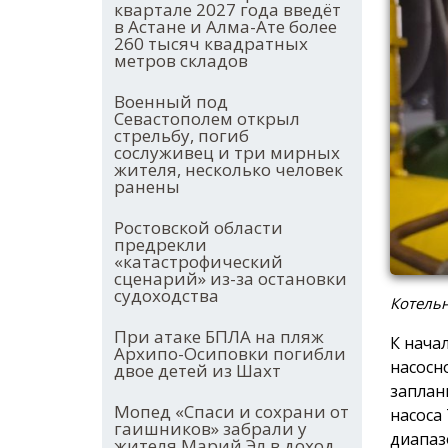
квартале 2027 года введёт
в Астане и Алма-Ате более
260 тысяч квадратных
метров складов
Военный под
Севастополем открыл
стрельбу, погиб
сослуживец и три мирных
жителя, несколько человек
ранены
Ростовской области
предрекли
«катастрофический
сценарий» из-за остановки
судоходства
Котельн
При атаке БПЛА на пляж
К нача
Архипо-Осиповки погибли
насосн
двое детей из Шахт
заплан
Мопед «Спаси и сохрани от
насоса
гаишников» забрали у
диапазо
жителя Марий Эл в доход