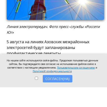
Линия электропередач. Фото пресс–службы «Россети
Юг»
5 августа на линиях Азовских межрайонных
электросетей будут запланированы
профилактические ремонты.
На нашем сайте используются cookie-файлы. Продолжая пользоваться данным
В первой половине дня, с 09:00 до 12:00,
сайтом, Вы подтверждаете свое согласие на использование файлов cookie в
соответствии с настоящим уведомлением,
Пользовательским соглашением
и
электроснабжение отключат по улице Мира, в
Политикой конфиденциальности
домах с № 53 по № 69 по нечётной стороне улицы
СОГЛАСЕН(НА)
и с № 46 по № 60 — по чётной. Также под
отключения попадут дома в переулке Осипенко: с
№ 25 по № 35 и с № 30 по № 38.
Во второй половине дня бригады энергетиков
проведут обслуживание сетей, подающих