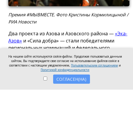
Премия #МЫВМЕСТЕ. Фото Кристины Кормилицыной /
РИА Новости
Два проекта из Азова и Азовского района —
«Эка-
Азов»
и «Сила добра» — стали победителями
региональных номинаций и федерального
полуфинала Международной премии #МЫВМЕСТЕ
На нашем сайте используются cookie-файлы. Продолжая пользоваться данным
сайтом, Вы подтверждаете свое согласие на использование файлов cookie в
2026.
соответствии с настоящим уведомлением,
Пользовательским соглашением
и
Политикой конфиденциальности
Проект общественной организации «Эка-Азов»
СОГЛАСЕН(НА)
одержал победу в региональном этапе в
номинации «Устойчивое будущее», получив
награды в двух категориях: «Личность» и «НКО и
проекты».
Напомним, в 2025 году проект «Эка-Азов»
«Донсбор» стал
лучшим
в Ростовской области по
итогам регионального этапа премии