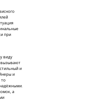
висного
илей
итуация
гинальные
ки при
у виду
е вызывают
стильный и
йнеры и
 то
 надёжными.
омок, а
ыми