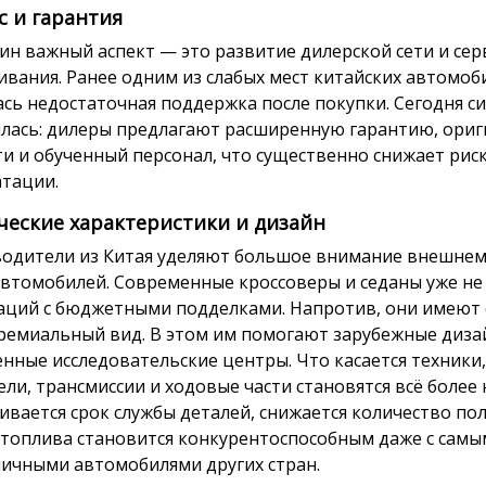
с и гарантия
ин важный аспект — это развитие дилерской сети и сер
ивания. Ранее одним из слабых мест китайских автомоб
ась недостаточная поддержка после покупки. Сегодня с
лась: дилеры предлагают расширенную гарантию, ори
ти и обученный персонал, что существенно снижает рис
атации.
ческие характеристики и дизайн
одители из Китая уделяют большое внимание внешнем
автомобилей. Современные кроссоверы и седаны уже н
аций с бюджетными подделками. Напротив, они имеют 
ремиальный вид. В этом им помогают зарубежные диза
енные исследовательские центры. Что касается техники,
ели, трансмиссии и ходовые части становятся всё более
ивается срок службы деталей, снижается количество пол
 топлива становится конкурентоспособным даже с сам
ичными автомобилями других стран.