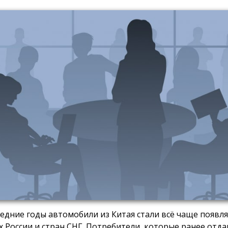
ледние годы автомобили из Китая стали всё чаще появля
х России и стран СНГ. Потребители, которые ранее отд