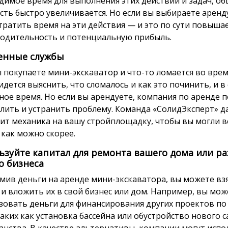
димое время для выполнения этих действий и задач, о
сть быстро увеличивается. Но если вы выбираете аренду
тратить время на эти действия — и это по сути повыша
одительность и потенциальную прибыль.
енные службы
ы покупаете мини-экскаватор и что-то ломается во врем
идется выяснить, что сломалось и как это починить, и в
ное время. Но если вы арендуете, компания по аренде 
лить и устранить проблему. Команда «СолидЭксперт» д
ит механика на вашу стройплощадку, чтобы вы могли в
 как можно скорее.
ьзуйте капитал для ремонта вашего дома или р
о бизнеса
мив деньги на аренде мини-экскаватора, вы можете вз
 и вложить их в свой бизнес или дом. Например, вы мож
зовать деньги для финансирования других проектов по
таких как установка бассейна или обустройство нового 