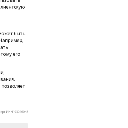
ользовать
клиентскую
 может быть
 Например,
вать
этому его
и,
вания,
о позволяет
перт ИНН193016048