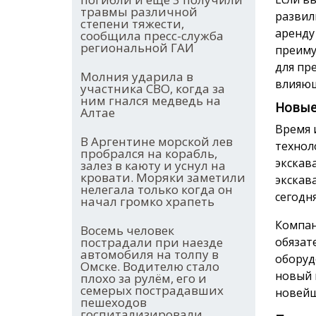
травмы различной
развил
степени тяжести,
аренду
сообщила пресс-служба
региональной ГАИ
преиму
для пр
Молния ударила в
влияющ
участника СВО, когда за
ним гнался медведь на
Новые
Алтае
Время 
В Аргентине морской лев
технол
пробрался на корабль,
экскав
залез в каюту и уснул на
кровати. Моряки заметили
экскава
нелегала только когда он
сегодн
начал громко храпеть
Компан
Восемь человек
пострадали при наезде
обязат
автомобиля на толпу в
оборуд
Омске. Водителю стало
новый 
плохо за рулём, его и
семерых пострадавших
новейш
пешеходов
госпитализировали