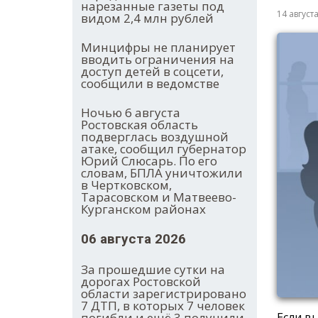
нарезанные газеты под
14 август
видом 2,4 млн рублей
Минцифры не планирует
вводить ограничения на
доступ детей в соцсети,
сообщили в ведомстве
Ночью 6 августа
Ростовская область
подверглась воздушной
атаке, сообщил губернатор
Юрий Слюсарь. По его
словам, БПЛА уничтожили
в Чертковском,
Тарасовском и Матвеево-
Курганском районах
06 августа 2026
За прошедшие сутки на
дорогах Ростовской
области зарегистрировано
7 ДТП, в которых 7 человек
погибли и ещё 3 получили
Если в