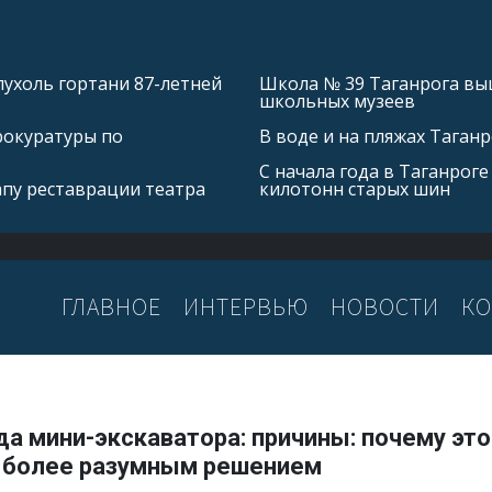
ухоль гортани 87-летней
Школа № 39 Таганрога выш
школьных музеев
рокуратуры по
В воде и на пляжах Таган
С начала года в Таганроге
апу реставрации театра
килотонн старых шин
ГЛАВНОЕ
ИНТЕРВЬЮ
НОВОСТИ
КО
да мини-экскаватора: причины: почему эт
 более разумным решением