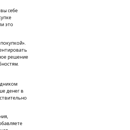
 вы себе
купке
ли это
 покупкой».
ментировать
ное решение
бностям.
удником
ше денег в
йствительно
ния,
добавляете