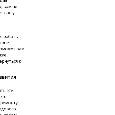
бщая
, вам не
ет вашу
я работы,
 свое
поможет вам
аже
ернуться к
азвития
ять эти
ете
 ремонту
садового