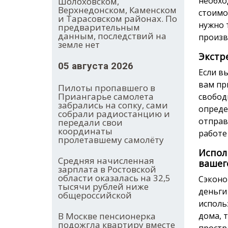
необхо
Шолоховском,
Верхнедонском, Каменском
стоимо
и Тарасовском районах. По
нужно 
предварительным
данным, последствий на
произв
земле нет
Экстр
05 августа 2026
Если в
вам пр
Пилоты пропавшего в
Приангарье самолета
свобод
забрались на сопку, сами
опреде
собрали радиостанцию и
отправ
передали свои
координаты
работе
пролетавшему самолёту
Испол
Средняя начисленная
вашег
зарплата в Ростовской
области оказалась на 32,5
Сэконо
тысячи рублей ниже
деньги
общероссийской
исполь
В Москве пенсионерка
дома, 
подожгла квартиру вместе