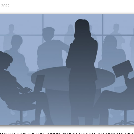
а 2022
ы часто пользуетесь мини-экскаватором, вы можете ока