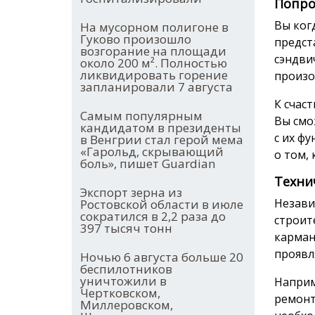
Попро
Вы ког
На мусорном полигоне в
Гуково произошло
предста
возгорание на площади
сэндви
около 200 м². Полностью
ликвидировать горение
произо
запланировали 7 августа
К счас
Самым популярным
Вы смо
кандидатом в президенты
с их ф
в Венгрии стал герой мема
«Гарольд, скрывающий
о том,
боль», пишет Guardian
Техни
Экспорт зерна из
Незави
Ростовской области в июле
сократился в 2,2 раза до
строит
397 тысяч тонн
карман
проявл
Ночью 6 августа больше 20
беспилотников
уничтожили в
Напри
Чертковском,
ремонт
Миллеровском,