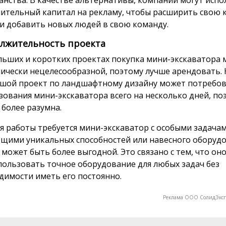
анства. В качестве альтернативы, компании могут исп
ительный капитал на рекламу, чтобы расширить свою 
ли добавить новых людей в свою команду.
лжительность проекта
льших и коротких проектах покупка мини-экскаватора
ически нецелесообразной, поэтому лучше арендовать.
шой проект по ландшафтному дизайну может потребо
зования мини-экскаватора всего на несколько дней, по
 более разумна.
ля работы требуется мини-экскаватор с особыми задачам
щими уникальных способностей или навесного оборудо
 может быть более выгодной. Это связано с тем, что он
пользовать точное оборудование для любых задач без
димости иметь его постоянно.
Реклама ООО СолидЭкс