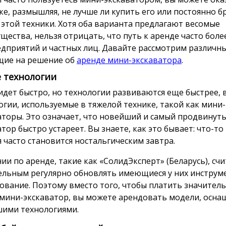
ке, размышляя, не лучше ли купить его или постоянно 
 этой техники. Хотя оба варианта предлагают весомые
щества, нельзя отрицать, что путь к аренде часто боле
едприятий и частных лиц. Давайте рассмотрим различн
ие на решение об
аренде мини-экскаватора
.
 технологии
идет быстро, но технологии развиваются еще быстрее, 
огии, используемые в тяжелой технике, такой как мини-
аторы. Это означает, что новейший и самый продвинут
тор быстро устареет. Вы знаете, как это бывает: что-то
я часто становится ностальгическим завтра.
ии по аренде, такие как «СолидЭксперт» (Беларусь), сч
ельным регулярно обновлять имеющиеся у них инструм
ование. Поэтому вместо того, чтобы платить значитель
мини-экскаватор, вы можете арендовать модели, осн
ими технологиями.