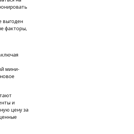
бронировать
е выгоден
ые факторы,
включая
ый мини-
 новое
итают
енты и
ную цену за
ащенные