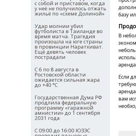
простр
с собой и приставом, когда
дополн
у неё не получилось отжать
жильё по «схеме Долиной»
базу и
Удар молнии убил
Продо
футболиста в Таиланде во
В небо
время матча. Трагедия
произошла на юге страны
эконом
в провинции Наратхиват.
неболь
Ещё девять человек
пострадали
исполь
аренда
С 6 по 8 августа в
Ростовской области
Если д
ожидается сильная жара
требую
до +40 °С
аренда
Государственная Дума РФ
вам ис
продлила федеральную
необхо
программу «гаражной
амнистии» до 1 сентября
2031 года
С 09:00 до 16:00 ЮЗЭС
проводит плановые