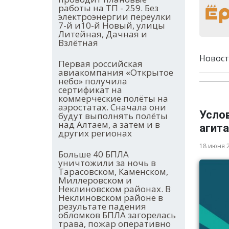
работы на ТП - 259. Без
электроэнергии переулки
7-й и10-й Новый, улицы
Литейная, Дачная и
Взлётная
Новост
Первая российская
авиакомпания «Открытое
небо» получила
сертификат на
коммерческие полёты на
аэростатах. Сначала они
Усло
будут выполнять полёты
над Алтаем, а затем и в
агита
других регионах
18 июня 
Больше 40 БПЛА
уничтожили за ночь в
Тарасовском, Каменском,
Миллеровском и
Неклиновском районах. В
Неклиновском районе в
результате падения
обломков БПЛА загорелась
трава, пожар оперативно