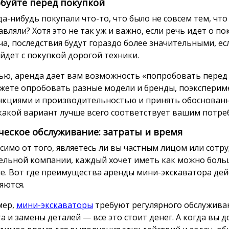
буйте перед покупкой
да-нибудь покупали что-то, что было не совсем тем, что
вляли? Хотя это не так уж и важно, если речь идет о по
ча, последствия будут гораздо более значительными, ес
йдет с покупкой дорогой техники.
тью, аренда дает вам возможность «попробовать перед
жете опробовать разные модели и бренды, поэкспери
ункциями и производительностью и принять обоснован
 какой вариант лучше всего соответствует вашим потре
ческое обслуживание: затраты и время
симо от того, являетесь ли вы частным лицом или сотр
ельной компании, каждый хочет иметь как можно боль
е. Вот где преимущества аренды мини-экскаватора де
яются.
мер,
мини-экскаваторы
требуют регулярного обслужива
а и замены деталей — все это стоит денег. А когда вы 