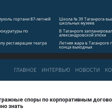
ухоль гортани 87-летней
Школа № 39 Таганрога выш
школьных музеев
рокуратуры по
В Таганроге запланирова
александровской эпохи
апу реставрации театра
Летняя жара в Таганроге 
конца выходных
ГЛАВНОЕ
ИНТЕРВЬЮ
НОВОСТИ
КО
тражные споры по корпоративным догово
зно знать