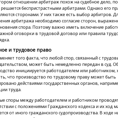
тором отношении арбитраж похож на судебное дело, по
 решается беспристрастными арбитрами. Однако его пр
ляются сторонами. У них также есть выбор арбитров. Д
ения арбитража необходимо согласие сторон, выражен
новения спора. Поэтому важно иметь включение рабо
ажной оговорки в трудовой договор или правила труд
ядка.
ное и трудовое право
 меняет того факта, что любой спор, связанный с трудо
дательством, может быть немедленно передан в суд. О
одство инициируется работодателем или работником, х
ть, что производство по трудовому праву может быть
ровано действиями государственных органов, наприме
ции труда.
ые споры между работодателем и работником проводят
тствии с положениями Гражданского кодекса и их ход м
ется от иного гражданского судопроизводства. В ходе н