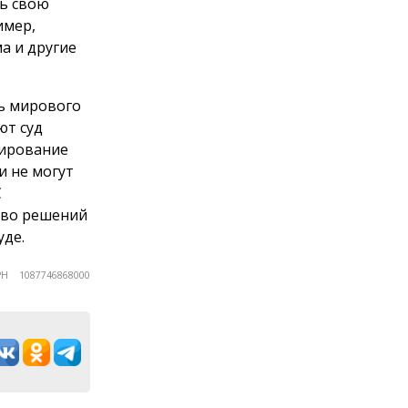
ь свою
имер,
а и другие
чь мирового
ют суд
лирование
и не могут
С
тво решений
уде.
ГРН 1087746868000