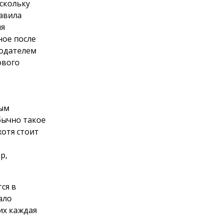
скольку
авила
ля
ное после
тодателем
ового
вым
бычно такое
отя стоит
р,
ся в
ало
их каждая