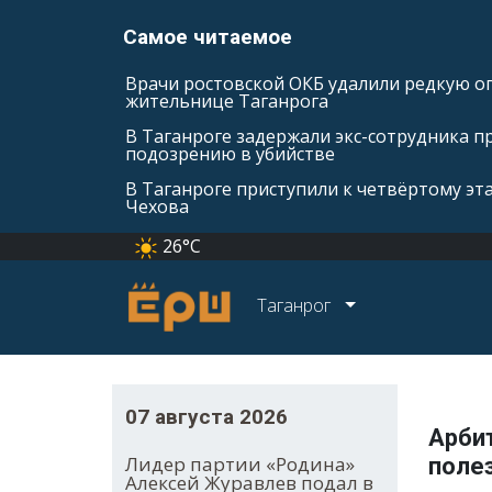
Самое читаемое
Врачи ростовской ОКБ удалили редкую оп
жительнице Таганрога
В Таганроге задержали экс-сотрудника п
подозрению в убийстве
В Таганроге приступили к четвёртому эт
Чехова
26°C
Таганрог
07 августа 2026
Арби
Лидер партии «Родина»
поле
Алексей Журавлев подал в