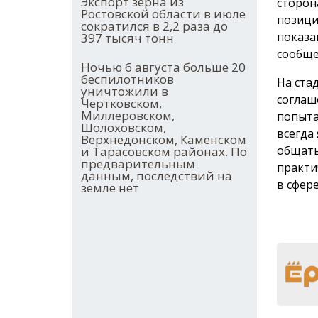
Экспорт зерна из
сторон
Ростовской области в июле
позици
сократился в 2,2 раза до
показа
397 тысяч тонн
сообще
Ночью 6 августа больше 20
беспилотников
На ста
уничтожили в
соглаш
Чертковском,
Миллеровском,
попыта
Шолоховском,
всегда
Верхнедонском, Каменском
общать
и Тарасовском районах. По
предварительным
практи
данным, последствий на
в сфер
земле нет