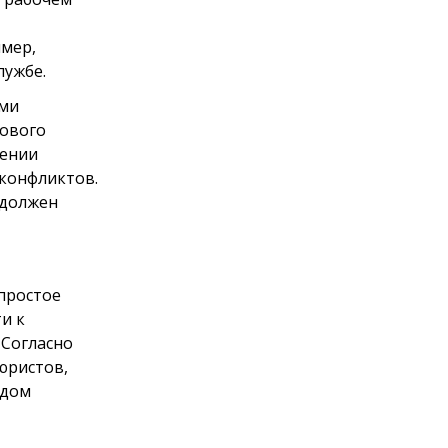
мер,
лужбе.
ами
дового
лении
конфликтов.
 должен
простое
и к
 Согласно
юристов,
одом