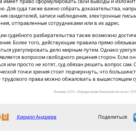
а имеет право сформулировать свои выводы и изложит
ю. Для суда также важно собрать доказательства, напр
ния свидетелей, записи наблюдения, электронные письм
ния, отправленные сотрудниками или в их адрес.
дии судебного разбирательства также возможно дости
ения. Более того, действующие правила прямо обязыва
ться урегулировать дело мирным путем. Однако урегу
 является вопросом свободного решения сторон. Если он
ся или просто не хотят, суд обязан решить вопрос сам. 
ческой точки зрения стоит подчеркнуть, что большинс
е трудового права можно обжаловать в вышестоящем с
Реклама ООО «Юридическая Компания Антанта» О
Кирилл Андреев
Поделиться: