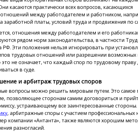
 Они касаются практически всех вопросов, касающихся
отношений между работодателем и работником, напри
а заработной платы, условий труда и продвижения по с
ется, отношения между работодателем и его работник
руются рядом норм законодательства, в частности Тру
а РФ. Эти положения нельзя игнорировать при установ
пов трудовых отношений или разрешении возможных 
 это не означает, что каждый спор по трудовому праву
ваться в суде.
шение и арбитраж трудовых споров
ые вопросы можно решить мировым путем. Это самое 
е, позволяющее сторонам самим договориться и прийт
миссу, устраивающему все заинтересованные стороны.
ику
, арбитражные споры с участием профессиональных 
ер компании «Антанта», также являются хорошим мет
ения разногласий.