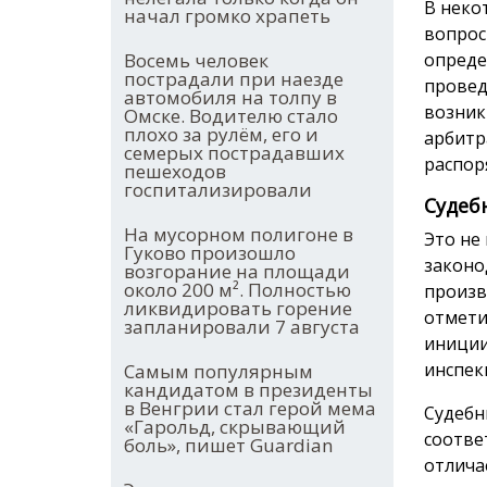
В неко
начал громко храпеть
вопрос
Восемь человек
опреде
пострадали при наезде
провед
автомобиля на толпу в
возник
Омске. Водителю стало
плохо за рулём, его и
арбитр
семерых пострадавших
распор
пешеходов
госпитализировали
Судеб
На мусорном полигоне в
Это не
Гуково произошло
законо
возгорание на площади
около 200 м². Полностью
произв
ликвидировать горение
отмети
запланировали 7 августа
иниции
инспек
Самым популярным
кандидатом в президенты
в Венгрии стал герой мема
Судебн
«Гарольд, скрывающий
соотве
боль», пишет Guardian
отлича