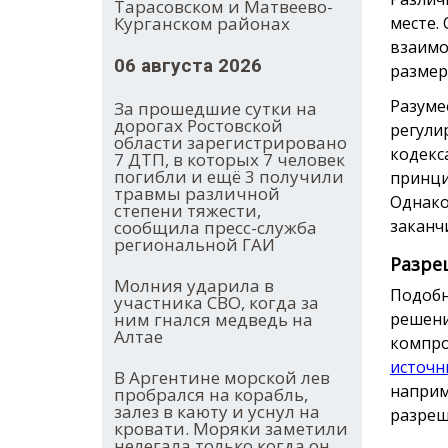
Тарасовском и Матвеево-
Курганском районах
месте.
взаимо
06 августа 2026
размер
Разуме
За прошедшие сутки на
дорогах Ростовской
регули
области зарегистрировано
кодекс
7 ДТП, в которых 7 человек
погибли и ещё 3 получили
принци
травмы различной
Однако
степени тяжести,
заканчи
сообщила пресс-служба
региональной ГАИ
Разре
Молния ударила в
Подобн
участника СВО, когда за
ним гнался медведь на
решени
Алтае
компро
источн
В Аргентине морской лев
наприм
пробрался на корабль,
залез в каюту и уснул на
разреш
кровати. Моряки заметили
нелегала только когда он