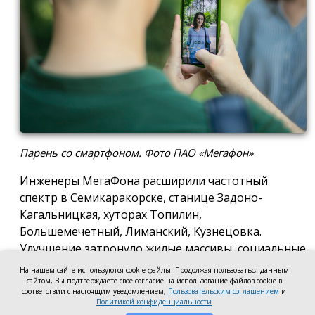
Парень со смартфоном. Фото ПАО «Мегафон»
Инженеры МегаФона расширили частотный
спектр в Семикаракорске, станице Задоно-
Кагальницкая, хуторах Топилин,
Большемечетный, Лиманский, Кузнецовка.
Улучшение затронуло жилые массивы, социальные
и образовательные учреждения. Также
На нашем сайте используются cookie-файлы. Продолжая пользоваться данным
стабильный сигнал теперь доступен на выезде из
сайтом, Вы подтверждаете свое согласие на использование файлов cookie в
соответствии с настоящим уведомлением,
Пользовательским соглашением
и
города — на трассе, соединяющей Ростов,
Политикой конфиденциальности