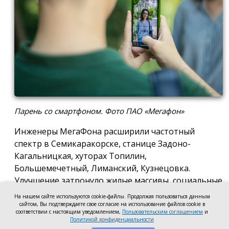
Парень со смартфоном. Фото ПАО «Мегафон»
Инженеры МегаФона расширили частотный
спектр в Семикаракорске, станице Задоно-
Кагальницкая, хуторах Топилин,
Большемечетный, Лиманский, Кузнецовка.
Улучшение затронуло жилые массивы, социальные
и образовательные учреждения. Также
На нашем сайте используются cookie-файлы. Продолжая пользоваться данным
стабильный сигнал теперь доступен на выезде из
сайтом, Вы подтверждаете свое согласие на использование файлов cookie в
соответствии с настоящим уведомлением,
Пользовательским соглашением
и
города — на трассе, соединяющей Ростов,
Политикой конфиденциальности