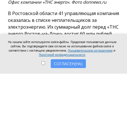
Офис компании «ТНС энерго». Фото donnews.ru
В Ростовской области 41 управляющая компания
оказалась в списке неплательщиков за
электроэнергию. Их суммарный долг перед «ТНС
энерго Ростов-на-Дону» достиг 60 млн рублей.
На нашем сайте используются cookie-файлы. Продолжая пользоваться данным
В антирейтинг вошли организации из Ростова,
сайтом, Вы подтверждаете свое согласие на использование файлов cookie в
соответствии с настоящим уведомлением,
Пользовательским соглашением
и
Батайска, Зверева, Волгодонска, Новочеркасска, а
Политикой конфиденциальности
также Аксайского, Красносулинского и
СОГЛАСЕН(НА)
Неклиновского районов. Несмотря на исключение
из антирейтинга ряда компаний, погасивших
задолженность, в перечень неплательщиков
вошли 7 новых организаций.
Три компании привлечены к административной
ответственности за нарушение лицензионных
требований в части оплаты электроэнергии:
ООО УО «СервисСтрой-ЮГ» (г. Таганрог) — 1,5