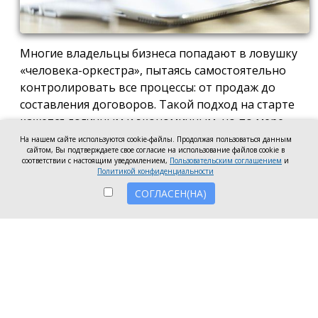
Многие владельцы бизнеса попадают в ловушку
«человека-оркестра», пытаясь самостоятельно
контролировать все процессы: от продаж до
составления договоров. Такой подход на старте
кажется логичным и экономичным, но по мере
роста компании он неизбежно становится
На нашем сайте используются cookie-файлы. Продолжая пользоваться данным
сайтом, Вы подтверждаете свое согласие на использование файлов cookie в
тормозом развития. Собственник просто тонет в
соответствии с настоящим уведомлением,
Пользовательским соглашением
и
операционке, теряя фокус на стратегических целях
Политикой конфиденциальности
и масштабировании.
СОГЛАСЕН(НА)
Делегирование сложных функций профильным
экспертам — это не просто разгрузка графика, а
вопрос выживания компании в конкурентной
среде. Когда каждый занимается своим делом,
бизнес работает как отлаженный механизм, а
риски сводятся к минимуму. Рассмотрим, почему