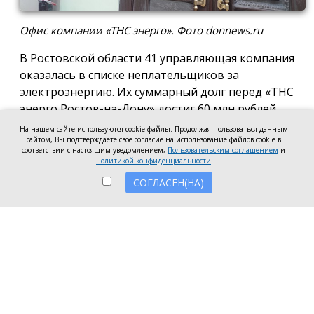
Офис компании «ТНС энерго». Фото donnews.ru
В Ростовской области 41 управляющая компания
оказалась в списке неплательщиков за
электроэнергию. Их суммарный долг перед «ТНС
энерго Ростов-на-Дону» достиг 60 млн рублей.
На нашем сайте используются cookie-файлы. Продолжая пользоваться данным
В антирейтинг вошли организации из Ростова,
сайтом, Вы подтверждаете свое согласие на использование файлов cookie в
соответствии с настоящим уведомлением,
Пользовательским соглашением
и
Батайска, Зверева, Волгодонска, Новочеркасска, а
Политикой конфиденциальности
также Аксайского, Красносулинского и
СОГЛАСЕН(НА)
Неклиновского районов. Несмотря на исключение
из антирейтинга ряда компаний, погасивших
задолженность, в перечень неплательщиков
вошли 7 новых организаций.
Три компании привлечены к административной
ответственности за нарушение лицензионных
требований в части оплаты электроэнергии: