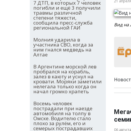
21 апрел
7 ДТП, в которых 7 человек
погибли и ещё 3 получили
травмы различной
степени тяжести,
сообщила пресс-служба
Вид на 
региональной ГАИ
Молния ударила в
участника СВО, когда за
ним гнался медведь на
Алтае
В Аргентине морской лев
пробрался на корабль,
залез в каюту и уснул на
Новост
кровати. Моряки заметили
нелегала только когда он
начал громко храпеть
Восемь человек
пострадали при наезде
Мега
автомобиля на толпу в
Омске. Водителю стало
семи
плохо за рулём, его и
семерых пострадавших
06 август