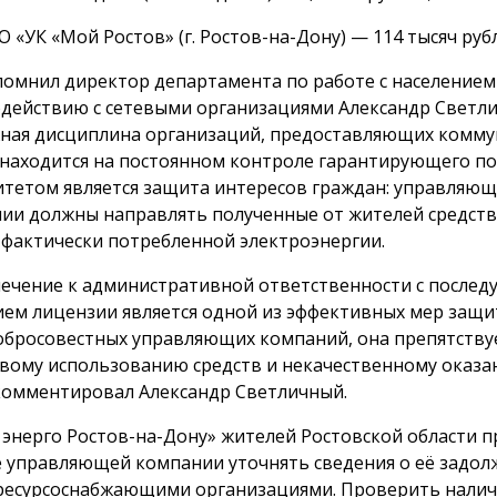
 «УК «Мой Ростов» (г. Ростов-на-Дону) — 114 тысяч руб
помнил директор департамента по работе с населением
действию с сетевыми организациями Александр Светл
ная дисциплина организаций, предоставляющих комм
, находится на постоянном контроле гарантирующего п
тетом является защита интересов граждан: управляю
ии должны направлять полученные от жителей средств
 фактически потребленной электроэнергии.
ечение к административной ответственности с после
ем лицензии является одной из эффективных мер защи
обросовестных управляющих компаний, она препятству
вому использованию средств и некачественному оказан
омментировал Александр Светличный.
 энерго Ростов-на-Дону» жителей Ростовской области 
 управляющей компании уточнять сведения о её задол
ресурсоснабжающими организациями. Проверить налич