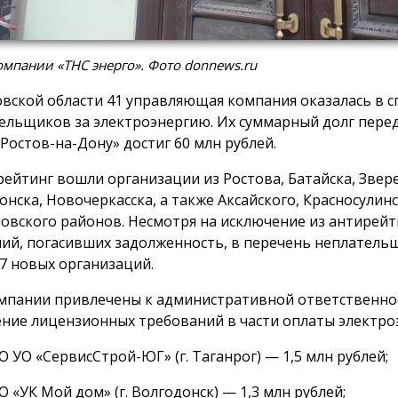
мпании «ТНС энерго». Фото donnews.ru
овской области 41 управляющая компания оказалась в с
ельщиков за электроэнергию. Их суммарный долг пере
 Ростов-на-Дону» достиг 60 млн рублей.
рейтинг вошли организации из Ростова, Батайска, Звер
онска, Новочеркасска, а также Аксайского, Красносулинс
овского районов. Несмотря на исключение из антирейт
ий, погасивших задолженность, в перечень неплатель
7 новых организаций.
мпании привлечены к административной ответственно
ние лицензионных требований в части оплаты электро
 УО «СервисСтрой-ЮГ» (г. Таганрог) — 1,5 млн рублей;
 «УК Мой дом» (г. Волгодонск) — 1,3 млн рублей;