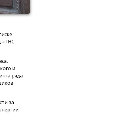
писке
д «ТНС
ева,
кого и
инга ряда
щиков
сти за
энергии: