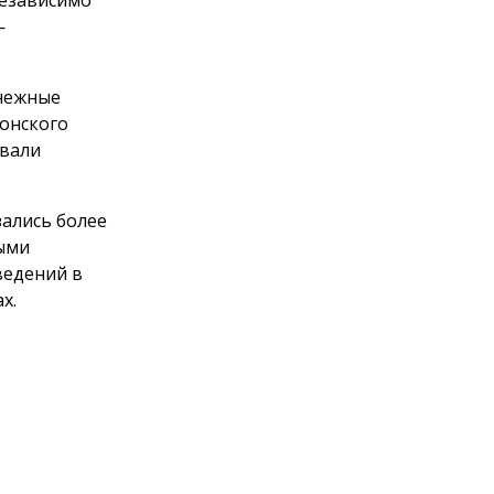
—
снежные
Донского
овали
зались более
ными
ведений в
х.