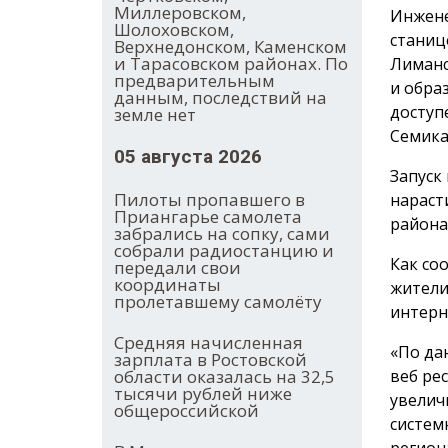
Миллеровском,
Инжене
Шолоховском,
станиц
Верхнедонском, Каменском
и Тарасовском районах. По
Лиманс
предварительным
и обра
данным, последствий на
доступ
земле нет
Семика
05 августа 2026
Запуск
Пилоты пропавшего в
нараст
Приангарье самолета
района
забрались на сопку, сами
собрали радиостанцию и
Как со
передали свои
координаты
жители
пролетавшему самолёту
интерн
Средняя начисленная
«По да
зарплата в Ростовской
веб ре
области оказалась на 32,5
тысячи рублей ниже
увелич
общероссийской
систем
регион