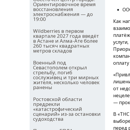
Ориентировочное время
восстановления
ООО
электроснабжения — до
19:00
Как на
взаимо
Wildberries в первом
платёж
квартале 2027 года введёт
в Астане и Алма-Ате более
услуги
260 тысяч квадратных
Приори
метров складов
компан
Военный под
оплату
Севастополем открыл
стрельбу, погиб
«Привл
сослуживец и три мирных
лишени
жителя, несколько человек
ранены
от нед
нецеле
Ростовской области
— прок
предрекли
«катастрофический
сценарий» из-за остановки
В «ТНС
судоходства
выборе
перед 