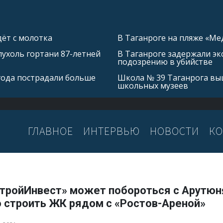
ёт с молотка
В Таганроге на пляже «Ме
ухоль гортани 87-летней
В Таганроге задержали эк
подозрению в убийстве
 года пострадали больше
Школа № 39 Таганрога выш
школьных музеев
ГЛАВНОЕ
ИНТЕРВЬЮ
НОВОСТИ
КО
тройИнвест» может побороться с Арутюн
о строить ЖК рядом с «Ростов-Ареной»