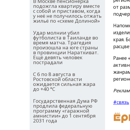
В Москве пенсионерка
подожгла квартиру вместе
от раз
с собой и приставом, когда
подчер
у неё не получилось отжать
жильё по «схеме Долиной»
Напомн
издели
Удар молнии убил
футболиста в Таиланде во
края. 
время матча. Трагедия
расцве
произошла на юге страны
в провинции Наратхиват.
Ещё девять человек
Ранее 
пострадали
активн
жанрам
С 6 по 8 августа в
регион
Ростовской области
ожидается сильная жара
до +40 °С
Реклам
Государственная Дума РФ
#связь
продлила федеральную
программу «гаражной
амнистии» до 1 сентября
2031 года