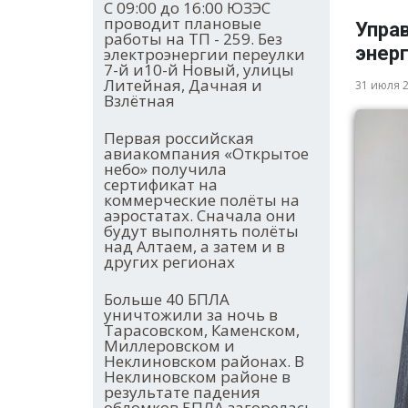
С 09:00 до 16:00 ЮЗЭС
проводит плановые
Упра
работы на ТП - 259. Без
энер
электроэнергии переулки
7-й и10-й Новый, улицы
Литейная, Дачная и
31 июля 
Взлётная
Первая российская
авиакомпания «Открытое
небо» получила
сертификат на
коммерческие полёты на
аэростатах. Сначала они
будут выполнять полёты
над Алтаем, а затем и в
других регионах
Больше 40 БПЛА
уничтожили за ночь в
Тарасовском, Каменском,
Миллеровском и
Неклиновском районах. В
Неклиновском районе в
результате падения
обломков БПЛА загорелась