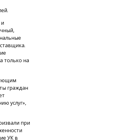
лей.
 и
ичный,
унальные
оставщика.
щие
а только на
дующим
ты граждан
ет
ию услуг»,
призвали при
женности
ие УК в