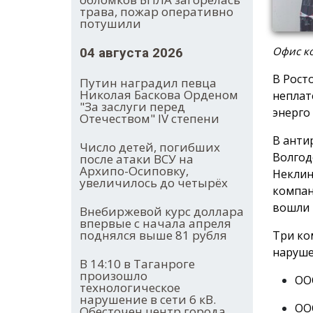
трава, пожар оперативно
потушили
Офис ко
04 августа 2026
В Рост
Путин наградил певца
Николая Баскова Орденом
неплат
"За заслуги перед
энерго
Отечеством" IV степени
В анти
Число детей, погибших
Волгод
после атаки ВСУ на
Архипо-Осиповку,
Неклин
увеличилось до четырёх
компан
вошли 
Внебиржевой курс доллара
впервые с начала апреля
поднялся выше 81 рубля
Три ко
наруше
В 14:10 в Таганроге
произошло
ООО
технологическое
нарушение в сети 6 кВ.
ООО
Обесточен центр города.