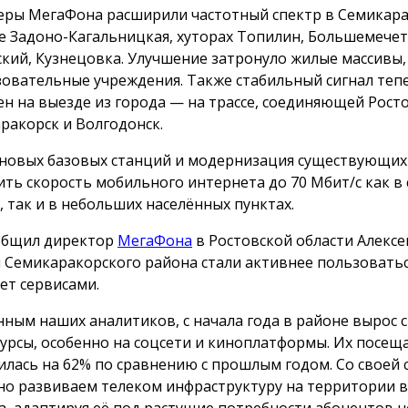
ры МегаФона расширили частотный спектр в Семикара
е Задоно-Кагальницкая, хуторах Топилин, Большемече
кий, Кузнецовка. Улучшение затронуло жилые массивы
зовательные учреждения. Также стабильный сигнал теп
ен на выезде из города — на трассе, соединяющей Росто
ракорск и Волгодонск.
 новых базовых станций и модернизация существующих
ить скорость мобильного интернета до 70 Мбит/с как в
, так и в небольших населённых пунктах.
общил директор
МегаФона
в Ростовской области Алексе
 Семикаракорского района стали активнее пользовать
ет сервисами.
нным наших аналитиков, с начала года в районе вырос с
сурсы, особенно на соцсети и киноплатформы. Их посещ
илась на 62% по сравнению с прошлым годом. Со своей
но развиваем телеком инфраструктуру на территории в
а, адаптируя её под растущие потребности абонентов 