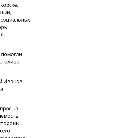
корске,
тный,
, социальные
ерь
в,
 помогли
 столице
й Иванов,
ся
прос на
аемость
 стороны
сего
независимо