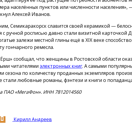
мера населённых пунктов или численности населения», 
кнул Алексей Иванов.
им, Семикаракорск славится своей керамикой — бело
я с ручной росписью давно стали визитной карточкой 
Богатые залежи местной глины ещё в XIX веке способств
ту гончарного ремесла.
«Ёрш» сообщал, что женщины в Ростовской области ока
ыми читателями
электронных книг
. А самыми популяр
и сезона по количеству проданных экземпляров произ
е стали любовные романы, фэнтези и книги о попаданца
а ПАО «МегаФон». ИНН 7812014560
Кирилл Андреев