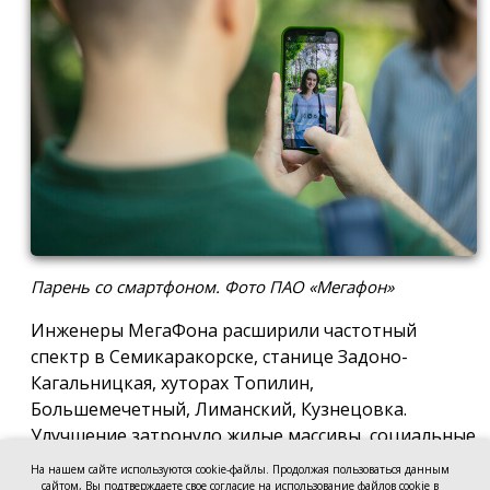
Парень со смартфоном. Фото ПАО «Мегафон»
Инженеры МегаФона расширили частотный
спектр в Семикаракорске, станице Задоно-
Кагальницкая, хуторах Топилин,
Большемечетный, Лиманский, Кузнецовка.
Улучшение затронуло жилые массивы, социальные
и образовательные учреждения. Также
На нашем сайте используются cookie-файлы. Продолжая пользоваться данным
стабильный сигнал теперь доступен на выезде из
сайтом, Вы подтверждаете свое согласие на использование файлов cookie в