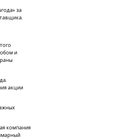
года» за
тавщика.
этого
обом и
браны
да.
ния акции
мажных
щая компания
уммарный