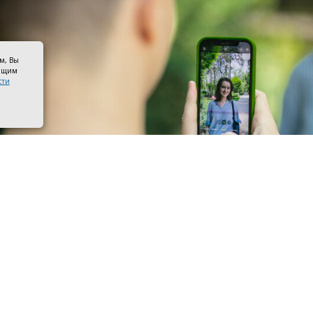
ом, Вы
оящим
сти
 со смартфоном. Фото ПАО «Мегафон»
ры МегаФона расширили частотный спектр в Семикара