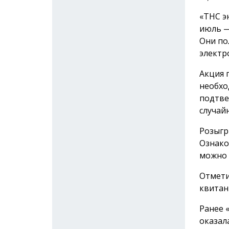
«ТНС э
июль —
Они по
электр
Акция 
необхо
подтве
случай
Розыгр
Ознако
можно
Отмети
квитан
Ранее 
оказал