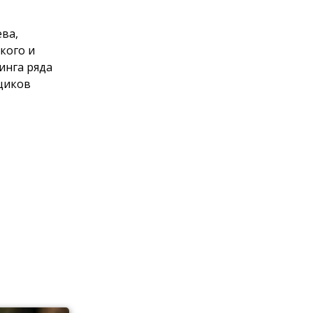
ева,
кого и
инга ряда
щиков