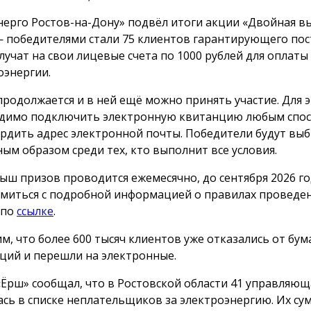
нерго Ростов-на-Дону» подвёл итоги акции «Двойная вы
 победителями стали 75 клиентов гарантирующего пос
лучат на свои лицевые счета по 1000 рублей для оплаты
оэнергии.
продолжается и в ней ещё можно принять участие. Для 
димо подключить электронную квитанцию любым спос
рдить адрес электронной почты. Победители будут вы
ным образом среди тех, кто выполнит все условия.
ыш призов проводится ежемесячно, до сентября 2026 го
миться с подробной информацией о правилах проведе
 по
ссылке
.
м, что более 600 тысяч клиентов уже отказались от бу
ций и перешли на электронные.
«Ёрш» сообщал, что в Ростовской области 41 управляю
ась в списке неплательщиков за электроэнергию. Их с