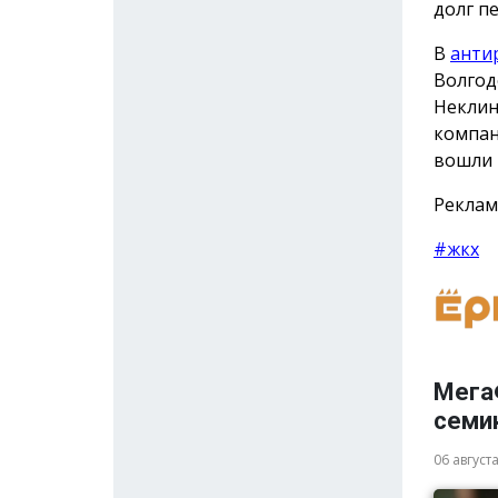
долг п
В
анти
Волгод
Неклин
компан
вошли 
Реклам
#жкх
Мега
семи
06 август