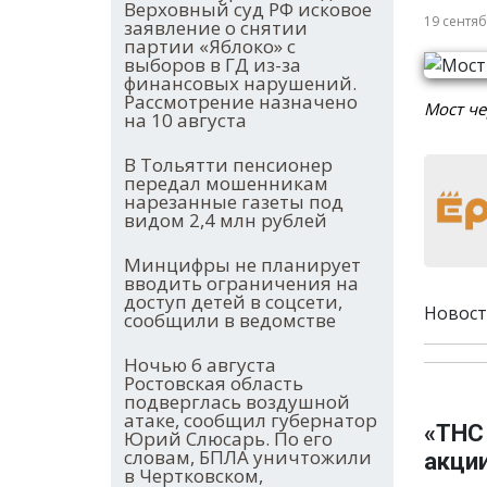
Верховный суд РФ исковое
19 сентя
заявление о снятии
партии «Яблоко» с
выборов в ГД из-за
финансовых нарушений.
Рассмотрение назначено
Мост че
на 10 августа
В Тольятти пенсионер
передал мошенникам
нарезанные газеты под
видом 2,4 млн рублей
Минцифры не планирует
вводить ограничения на
доступ детей в соцсети,
Новост
сообщили в ведомстве
Ночью 6 августа
Ростовская область
подверглась воздушной
атаке, сообщил губернатор
«ТНС
Юрий Слюсарь. По его
словам, БПЛА уничтожили
акци
в Чертковском,